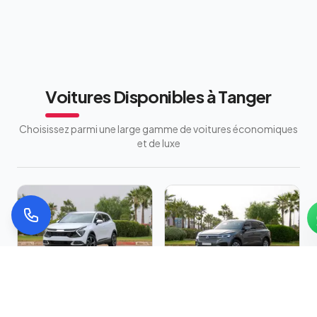
Voitures Disponibles à Tanger
Choisissez parmi une large gamme de voitures économiques
et de luxe
Kia Sportage
Volkswagen
★
Top
★
Top
Touareg
Auto
Hybride
5
sièges
4
bagages