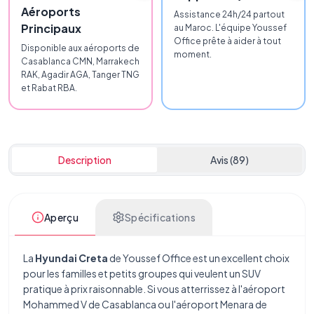
Aéroports
Assistance 24h/24 partout
Principaux
au Maroc. L'équipe Youssef
Office prête à aider à tout
Disponible aux aéroports de
moment.
Casablanca CMN, Marrakech
RAK, Agadir AGA, Tanger TNG
et Rabat RBA.
Description
Avis (89)
Aperçu
Spécifications
La
Hyundai Creta
de Youssef Office est un excellent choix
pour les familles et petits groupes qui veulent un SUV
pratique à prix raisonnable. Si vous atterrissez à
l'aéroport
Mohammed V de Casablanca
ou
l'aéroport Menara de