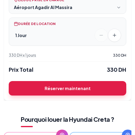
Aéroport Agadir Al Massira
DURÉE DE LOCATION
1 Jour
330
DH
x
1
jours
330
DH
Prix Total
330
DH
Réserver maintenant
Pourquoi louer la Hyundai Creta ?