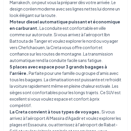
Marrakech
, on peut vous la préparer dès votre arrivée. Le
design coréen moderne avec ses lignes nettes lui donne un
look élégant sur la route.
Moteur diesel automatique puissant et économique
en carburant.
La conduite est confortable en ville
comme sur autoroute. Si vous arrivez à
l'aéroport Ibn
Battouta de Tanger
et voulez explorer le nord ou voyager
vers Chefchaouen, la Creta vous offre confort et
confiance sur les routes de montagne. La transmission
automatique rend la conduite facile sans fatigue.
5 places avec espace pour 3 grands bagages à
l'arrière.
Parfaite pour une famille ou groupe d'amis avec
tous les bagages. La climatisation est puissante et refroidit
la voiture rapidement même en pleine chaleur estivale. Les
sièges sont confortables pour les longs trajets. Ce
SUV
est
excellent si vous voulez espace et confort à prix
compétitif.
La Creta convient à tous types de voyages.
Si vous
arrivez à
l'aéroport Al Massira d'Agadir
et voulez explorer les
plages et Essaouira, ou atterrissez à
l'aéroport de Rabat-