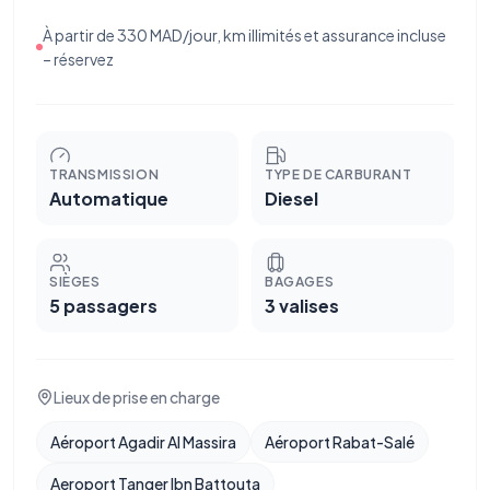
À partir de 330 MAD/jour, km illimités et assurance incluse
– réservez
TRANSMISSION
TYPE DE CARBURANT
Automatique
Diesel
SIÈGES
BAGAGES
5 passagers
3 valises
Lieux de prise en charge
Aéroport Agadir Al Massira
Aéroport Rabat-Salé
Aeroport Tanger Ibn Battouta