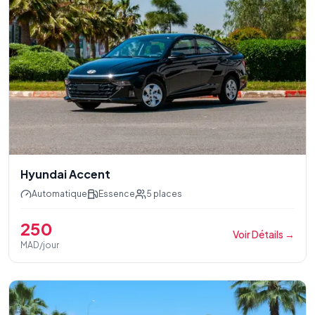
Hyundai Accent
Automatique
Essence
5
places
250
Voir Détails
→
MAD/jour