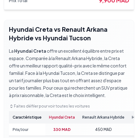
9,900
MAD
Prix Total
Hyundai Creta
vs
Renault Arkana
Hybride vs Hyundai Tucson
La
Hyundai Creta
offre un excellent équilibre entre prix et
espace. Comparée à la
Renault Arkana Hybride
, la Creta
offre un meilleur rapport qualité-prix avec le même confort
familial.
Face à la
Hyundai Tucson
, la Creta se distingue par
un tarif journalier plus bas tout en offrant assez d'espace
pour les familles.
Pour ceux qui recherchent un SUV pratique
à prix raisonnable, la Creta est le choix intelligent.
Faites défiler pour voir toutes les voitures
Caractéristique
Hyundai Creta
Renault Arkana Hybride
Hy
Prix/Jour
330
MAD
450
MAD