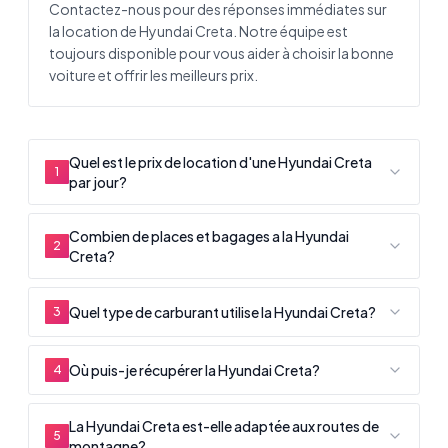
Contactez-nous pour des réponses immédiates sur
la location de Hyundai Creta. Notre équipe est
toujours disponible pour vous aider à choisir la bonne
voiture et offrir les meilleurs prix.
Quel est le prix de location d'une Hyundai Creta
1
par jour?
Combien de places et bagages a la Hyundai
2
Creta?
Quel type de carburant utilise la Hyundai Creta?
3
Où puis-je récupérer la Hyundai Creta?
4
La Hyundai Creta est-elle adaptée aux routes de
5
montagne?