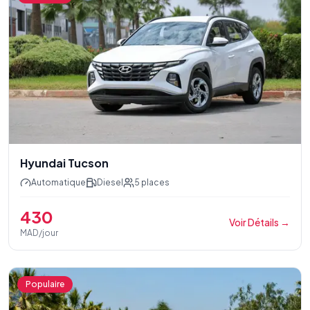
Hyundai Tucson
Automatique
Diesel
5
places
430
Voir Détails
→
MAD/jour
Populaire