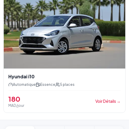
Hyundai i10
Automatique
Essence
5
places
180
Voir Détails
→
MAD/jour
Pied de page