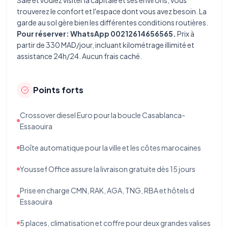
Salé
et voulez visiter la capitale et ses environs, vous
trouverez le confort et l'espace dont vous avez besoin. La
garde au sol gère bien les différentes conditions routières.
Pour réserver: WhatsApp 00212614656565.
Prix à
partir de 330 MAD/jour, incluant kilométrage illimité et
assistance 24h/24. Aucun frais caché.
Points forts
Crossover diesel Euro pour la boucle Casablanca-
Essaouira
Boîte automatique pour la ville et les côtes marocaines
Youssef Office assure la livraison gratuite dès 15 jours
Prise en charge CMN, RAK, AGA, TNG, RBA et hôtels d
Essaouira
5 places, climatisation et coffre pour deux grandes valises