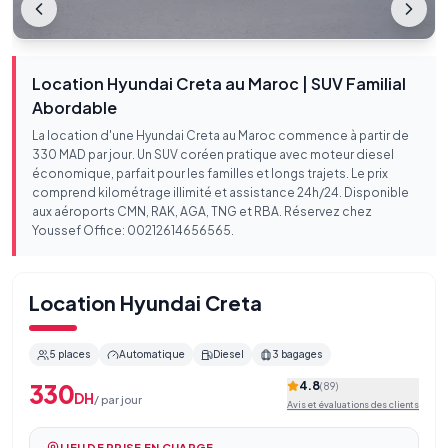
Location Hyundai Creta au Maroc | SUV Familial
Abordable
La location d'une Hyundai Creta au Maroc commence à partir de
330 MAD par jour. Un SUV coréen pratique avec moteur diesel
économique, parfait pour les familles et longs trajets. Le prix
comprend kilométrage illimité et assistance 24h/24. Disponible
aux aéroports CMN, RAK, AGA, TNG et RBA. Réservez chez
Youssef Office: 00212614656565.
Location
Hyundai Creta
5
places
Automatique
Diesel
3
bagages
4.8
330
(
89
)
DH
/
par jour
Avis et évaluations des clients
LIEU DE PRISE EN CHARGE