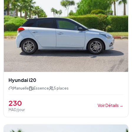
Hyundai i20
Manuelle
Essence
5
places
230
Voir Détails
→
MAD/jour