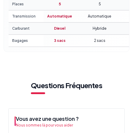
Places
5
5
Transmission
Automatique
Automatique
A
Carburant
Diesel
Hybride
Bagages
3
sacs
2
sacs
Questions Fréquentes
Vous avez une question ?
Nous sommes là pour vous aider