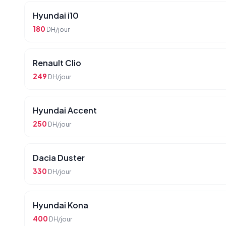
Hyundai i10
180
DH/jour
Renault Clio
249
DH/jour
Hyundai Accent
250
DH/jour
Dacia Duster
330
DH/jour
Hyundai Kona
400
DH/jour