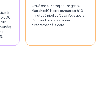
Arrivé par Al Boraq de Tanger ou
Marrakech? Notre bureau est à 10
tion 3
minutes à pied de Casa Voyageurs.
 5 000
Ou nous livrons la voiture
pour
directement à la gare.
ébitée)
ème
).