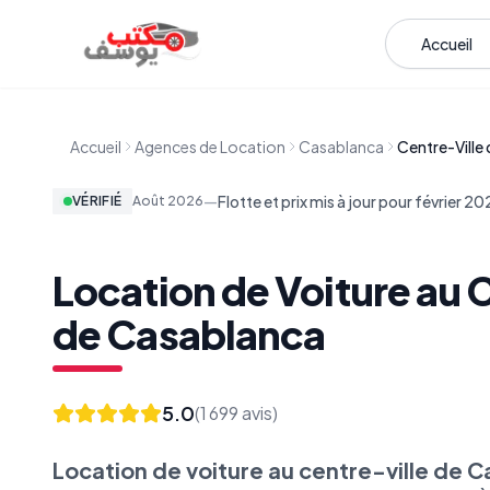
Aller au contenu
Accueil
Accueil
Agences de Location
Casablanca
Centre-Ville
—
Flotte et prix mis à jour pour février 2
VÉRIFIÉ
Août
2026
Location de Voiture au 
de Casablanca
5.0
(
1 699
avis)
Location de voiture au centre-ville de 