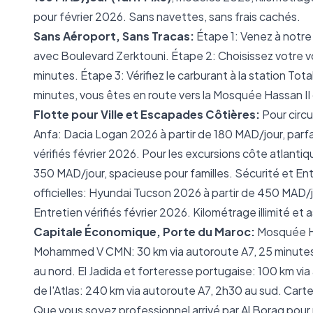
pour février 2026. Sans navettes, sans frais cachés.
Sans Aéroport, Sans Tracas:
Étape 1: Venez à notr
avec Boulevard Zerktouni. Étape 2: Choisissez votre vo
minutes. Étape 3: Vérifiez le carburant à la station To
minutes, vous êtes en route vers la Mosquée Hassan II 
Flotte pour Ville et Escapades Côtières:
Pour circu
Anfa: Dacia Logan 2026 à partir de 180 MAD/jour, parfa
vérifiés février 2026. Pour les excursions côte atlantiq
350 MAD/jour, spacieuse pour familles. Sécurité et Entre
officielles: Hyundai Tucson 2026 à partir de 450 MAD/j
Entretien vérifiés février 2026. Kilométrage illimité et
Capitale Économique, Porte du Maroc:
Mosquée Ha
Mohammed V CMN: 30 km via autoroute A7, 25 minutes. 
au nord. El Jadida et forteresse portugaise: 100 km vi
de l'Atlas: 240 km via autoroute A7, 2h30 au sud. Cart
Que vous soyez professionnel arrivé par Al Boraq pour 