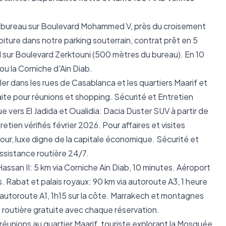
e bureau sur Boulevard Mohammed V, près du croisement
iture dans notre parking souterrain, contrat prêt en 5
tal sur Boulevard Zerktouni (500 mètres du bureau). En 10
ou la Corniche d'Ain Diab.
ler dans les rues de Casablanca et les quartiers Maarif et
ite pour réunions et shopping. Sécurité et Entretien
ue vers El Jadida et Oualidia: Dacia Duster SUV à partir de
tien vérifiés février 2026. Pour affaires et visites
our, luxe digne de la capitale économique. Sécurité et
 assistance routière 24/7.
ssan II: 5 km via Corniche Ain Diab, 10 minutes. Aéroport
Rabat et palais royaux: 90 km via autoroute A3, 1 heure
a autoroute A1, 1h15 sur la côte. Marrakech et montagnes
e routière gratuite avec chaque réservation.
réunions au quartier Maarif, touriste explorant la Mosquée