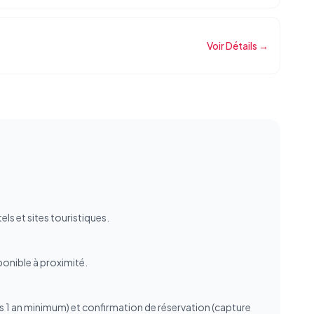
Voir Détails →
ls et sites touristiques.
ponible à proximité.
is 1 an minimum) et confirmation de réservation (capture