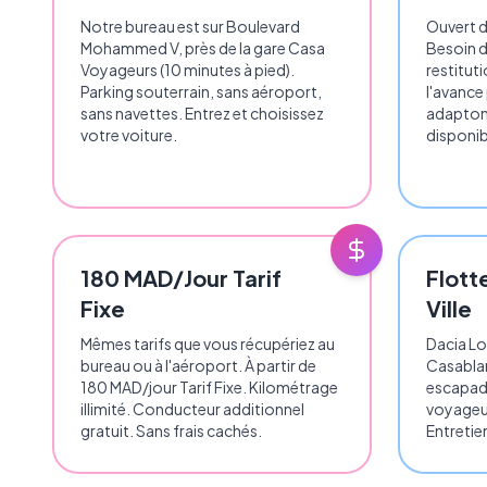
Notre bureau est sur Boulevard
Ouvert de
Mohammed V, près de la gare Casa
Besoin d
Voyageurs (10 minutes à pied).
restitut
Parking souterrain, sans aéroport,
l'avance
sans navettes. Entrez et choisissez
adaptons
votre voiture.
disponib
180 MAD/Jour Tarif
Flott
Fixe
Ville
Mêmes tarifs que vous récupériez au
Dacia Lo
bureau ou à l'aéroport. À partir de
Casabla
180 MAD/jour Tarif Fixe. Kilométrage
escapad
illimité. Conducteur additionnel
voyageur
gratuit. Sans frais cachés.
Entretien