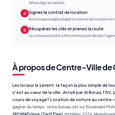
WhatsApp acceptée).
Signez le contrat de location
4
Notre responsable établit le contrat de location et r
Récupérez les clés et prenez la route
5
La voiture est prête à être remise juste devant l’agen
À propos de
Centre-Ville de
Les locaux le savent: la façon la plus simple de l
c'est au cœur de la ville. Arrivé par Al Boraq TGV
cours de voyage?
Location de voiture au centre-
gagner du temps: notre bureau est sur Boulevard Moha
180 MAD/jour (Tarif Fixe)
, modèles 2026, kilométrage i