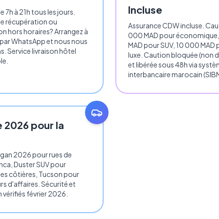
Incluse
 7h à 21h tous les jours.
e récupération ou
Assurance CDW incluse. Cau
ion hors horaires? Arrangez à
000 MAD pour économique,
 par WhatsApp et nous nous
MAD pour SUV, 10 000 MAD 
. Service livraison hôtel
luxe. Caution bloquée (non d
le.
et libérée sous 48h via syst
interbancaire marocain (SIBM
e 2026 pour la
gan 2026 pour rues de
nca, Duster SUV pour
es côtières, Tucson pour
s d'affaires. Sécurité et
 vérifiés février 2026.