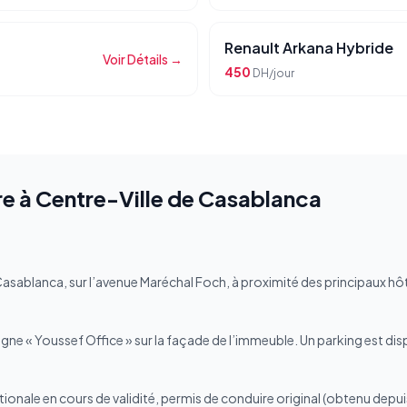
Renault Arkana Hybride
Voir Détails →
450
DH/jour
re à
Centre-Ville de Casablanca
Casablanca, sur l’avenue Maréchal Foch, à proximité des principaux hôte
e « Youssef Office » sur la façade de l’immeuble. Un parking est dis
ionale en cours de validité, permis de conduire original (obtenu depu