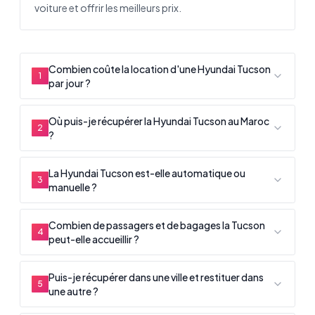
voiture et offrir les meilleurs prix.
Combien coûte la location d'une Hyundai Tucson
1
par jour ?
Où puis-je récupérer la Hyundai Tucson au Maroc
2
?
La Hyundai Tucson est-elle automatique ou
3
manuelle ?
Combien de passagers et de bagages la Tucson
4
peut-elle accueillir ?
Puis-je récupérer dans une ville et restituer dans
5
une autre ?