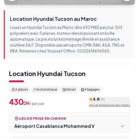
Location Hyundai Tucson au Maroc
Louez un Hyundai Tucson au Maroc dès 430 MAD par jour. SUV
polyvalent avec 5 places, moteur diesel puissant et boîte
automatique. Le prix inclut kilométrage illimité et assistance
routière 24/7. Disponible aux aéroports CMN, RAK, AGA, TNG et
RBA. Réservez chez Youssef Office : 00212614656565.
Location
Hyundai Tucson
5
places
Automatique
Diesel
4
bagages
4.8
430
(
31
)
DH
/
par jour
Avis et évaluations des clients
LIEU DE PRISE EN CHARGE
Aéroport Casablanca Mohammed V