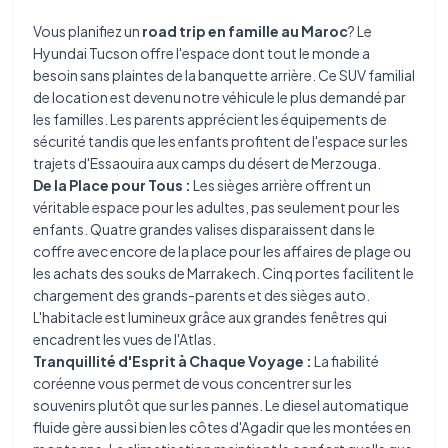
Vous planifiez un
road trip en famille au Maroc
? Le
Hyundai Tucson offre l'espace dont tout le monde a
besoin sans plaintes de la banquette arrière. Ce SUV familial
de location est devenu notre véhicule le plus demandé par
les familles. Les parents apprécient les équipements de
sécurité tandis que les enfants profitent de l'espace sur les
trajets d'Essaouira aux camps du désert de Merzouga.
De la Place pour Tous :
Les sièges arrière offrent un
véritable espace pour les adultes, pas seulement pour les
enfants. Quatre grandes valises disparaissent dans le
coffre avec encore de la place pour les affaires de plage ou
les achats des souks de Marrakech. Cinq portes facilitent le
chargement des grands-parents et des sièges auto.
L'habitacle est lumineux grâce aux grandes fenêtres qui
encadrent les vues de l'Atlas.
Tranquillité d'Esprit à Chaque Voyage :
La fiabilité
coréenne vous permet de vous concentrer sur les
souvenirs plutôt que sur les pannes. Le diesel automatique
fluide gère aussi bien les côtes d'Agadir que les montées en