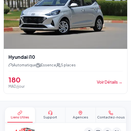
Hyundai i10
Automatique
Essence
5
places
180
Voir Détails
→
MAD/jour
Pied de page
Liens Utiles
Support
Agences
Contactez-nous