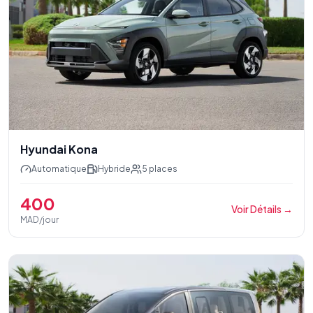
Hyundai Kona
Automatique
Hybride
5
places
400
Voir Détails
→
MAD/jour