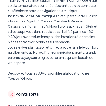
montagne. La climatisation maintient le confort quelle que
soit la température souhaitée. L'écran tactile se connecte
au téléphone pour la navigation et la musique.
Points de Location Pratiques :
Récupérez votre Tucson
à Essaouira, Agadir Al Massira, Marrakech Menara ou
Casablanca Mohammed V. Nous livrons aux riads, hôtels et
adresses privées dans tout le pays. Tarifs à partir de 430
MAD/jour avec réductions pour les locations à la semaine.
Sièges enfants disponibles sur demande.
Louez le Hyundai Tucson et offrez à votre famille le confort
qu'elle mérite au Maroc. Premier choix des parents, grands-
parents voyageant en groupe, et amis qui ont besoin de
vrai espace.
Découvrez tous les
SUV disponibles à la location
chez
Youssef Office.
Points forts
SUV familial le plus demandé de notre flotte