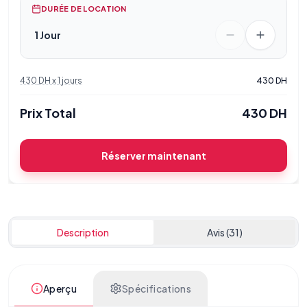
DURÉE DE LOCATION
1 Jour
430
DH
x
1
jours
430
DH
Prix Total
430
DH
Réserver maintenant
Description
Avis (31)
Aperçu
Spécifications