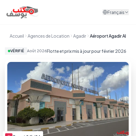
Aller au contenu
Français
Accueil
Agences de Location
Agadir
Aéroport Agadir Al Mass
Flotte et prix mis à jour pour février 2026
VÉRIFIÉ
Août
2026