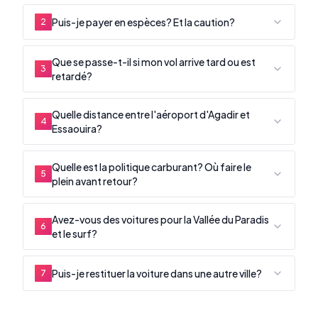
Puis-je payer en espèces? Et la caution?
2
Que se passe-t-il si mon vol arrive tard ou est
3
retardé?
Quelle distance entre l'aéroport d'Agadir et
4
Essaouira?
Quelle est la politique carburant? Où faire le
5
plein avant retour?
Avez-vous des voitures pour la Vallée du Paradis
6
et le surf?
Puis-je restituer la voiture dans une autre ville?
7