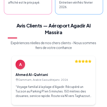
affiché est le prix payé.
Entretien vérifiés février
2026.
Avis Clients — Aéroport Agadir Al
Massira
Expériences réelles de nos chers clients - Nous sommes
fiers de votre confiance
A
Ahmed Al-Qahtani
Dammam, Arabie Saoudite
janv. 2026
“
Voyage familial à la plage d'Agadir. Récupéré un
Tucson au Parking P1 en 5 minutes. 150 mètres des
douanes, service rapide. Route via N1 vers Taghazout,
plage atteinte en 20 minutes. Agent a aidé vérifier
carburant à la station Afriquia. 450 MAD/jour tarif fixe.
”