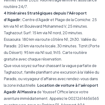
routière 24/7.
4 Itinéraires Stratégiques depuis l'Aéroport
d'Agadir:
Centre d'Agadir et Plage de la Corniche: 25
km via N1 et Boulevard Mohammed V, 25 minutes.
Taghazout Surf: 15 km via N1 nord, 20 minutes.
Essaouira: 180 km via route côtière N1, 2h30. Vallée du
Paradis: 20 km via route locale, 30 minutes. Tiznit (Porte
du Désert): 95 km via N1 sud, 1h15. Carte routière
gratuite avec chaque réservation.
Que vous soyez surfeur chassant la vague parfaite de
Taghazout, famille planifiant une excursion à la Vallée du
Paradis, ou voyageur d'affaires avec rendez-vous dans
la zone industrielle.
Location de voiture à l'aéroport
Agadir Al Massira
de Youssef Office lance votre
aventure immédiatement. Appelez le 00212614656565
ou retrouvez-nous au Parking P1, Aéroport AGA.