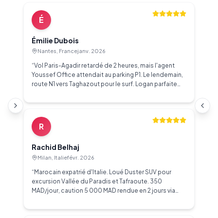
É
Émilie Dubois
Nantes, France
janv. 2026
“
Vol Paris-Agadir retardé de 2 heures, mais l'agent
Youssef Office attendait au parking P1. Le lendemain,
route N1 vers Taghazout pour le surf. Logan parfaite
pour la côte. Caution 3 000 MAD rendue en 48h via
SIBM. Service impeccable.
”
R
Rachid Belhaj
Milan, Italie
févr. 2026
“
Marocain expatrié d'Italie. Loué Duster SUV pour
excursion Vallée du Paradis et Tafraoute. 350
MAD/jour, caution 5 000 MAD rendue en 2 jours via
SIBM. Carte routière gratuite et conseils routes de
montagne. Meilleur service location à Agadir.
”