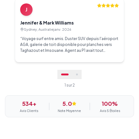
J
Jennifer & Mark Williams
Sydney, Australie
janv. 2026
“
Voyage surf entre amis. Duster SUV depuis l'aéroport
AGA, galerie de toit disponible pour planches vers
Taghazout et Imsouane. Agent au P1 avait tout
préparé. 150m des douanes, récupération la plus
facile. Carte gratuite incluse. 350 MAD/jour, sans frais
cachés.
”
1
sur
2
534+
5.0
100
%
Avis Clients
Note Moyenne
Avis 5 Étoiles