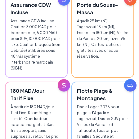
Assurance CDW
Porte du Souss-
Incluse
Massa
Assurance CDW incluse.
Agadir 25 km (N1),
Caution 3 000 MAD pour
Taghazout 15 km (N1),
économique, 5 000 MAD
Essaouira 180 km (N1), Vallée
pour SUV, 10 000 MAD pour
du Paradis 20 km, Tiznit 95
luxe. Caution bloquée (non
km (N1). Cartes routières
débitée) et libérée sous
gratuites avec chaque
48h via système
réservation.
interbancaire marocain
(SIBM).
180 MAD/Jour
Flotte Plage &
Tarif Fixe
Montagnes
À partir de 180 MAD/jour
Dacia Logan 2026 pour
Tarif Fixe. Kilométrage
plages d'Agadir et
illimité. Conducteur
Taghazout, Duster SUV pour
additionnel gratuit. Sans
Vallée du Paradis et
frais aéroport, sans
Tafraoute, Tucson pour
surprises au retour. Le prix
familles. Sécurité et