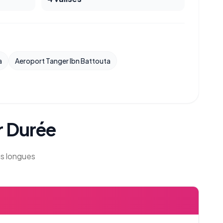
a
Aeroport Tanger Ibn Battouta
r Durée
us longues