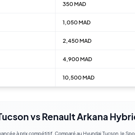
350
MAD
1,050
MAD
2,450
MAD
4,900
MAD
10,500
MAD
Tucson vs Renault Arkana Hybr
vancée à prix compétitif. Comparé au
Hyundai Tucson
, le Sp