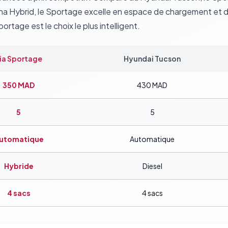
na Hybrid
, le Sportage excelle en espace de chargement et de
tage est le choix le plus intelligent.
ia Sportage
Hyundai Tucson
350
MAD
430
MAD
5
5
utomatique
Automatique
Hybride
Diesel
4
sacs
4
sacs