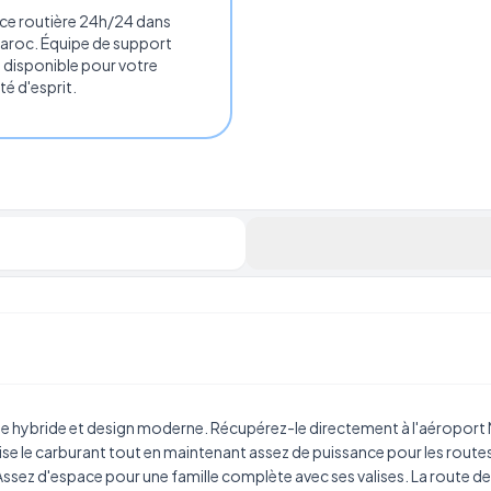
ce routière 24h/24 dans
Maroc. Équipe de support
 disponible pour votre
ité d'esprit.
e hybride et design moderne. Récupérez-le directement à
l'aéropor
se le carburant tout en maintenant assez de puissance pour les rout
Assez d'espace pour une famille complète avec ses valises. La route d