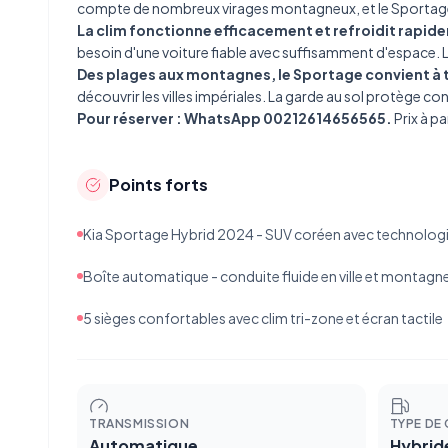
compte de nombreux virages montagneux, et le Sportage l
La clim fonctionne efficacement et refroidit rapid
besoin d'une voiture fiable avec suffisamment d'espace. L'é
Des plages aux montagnes, le Sportage convient à 
découvrir les villes impériales. La garde au sol protège co
Pour réserver : WhatsApp 00212614656565.
Prix à p
Points forts
Kia Sportage Hybrid 2024 - SUV coréen avec technolog
Boîte automatique - conduite fluide en ville et montagn
5 sièges confortables avec clim tri-zone et écran tactile
TRANSMISSION
TYPE DE
Automatique
Hybrid