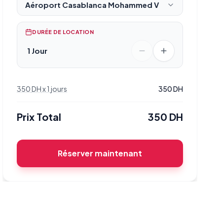
Aéroport Casablanca Mohammed V
DURÉE DE LOCATION
1 Jour
350
DH
x
1
jours
350
DH
Prix Total
350
DH
Réserver maintenant