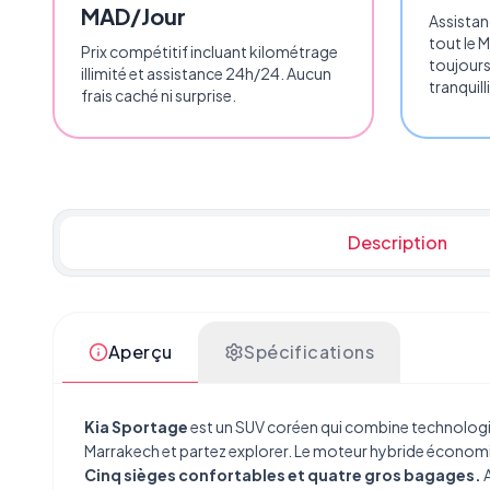
MAD/Jour
Assistan
tout le 
Prix compétitif incluant kilométrage
toujours
illimité et assistance 24h/24. Aucun
tranquill
frais caché ni surprise.
Description
Aperçu
Spécifications
Kia Sportage
est un SUV coréen qui combine technologi
Marrakech
et partez explorer. Le moteur hybride économi
Cinq sièges confortables et quatre gros bagages.