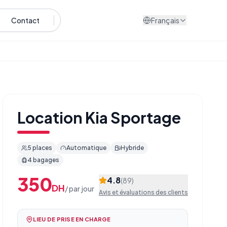
Contact
Français
Location
Kia Sportage
5
places
Automatique
Hybride
4
bagages
350
4.8
(
89
)
DH
/
par jour
Avis et évaluations des clients
LIEU DE PRISE EN CHARGE