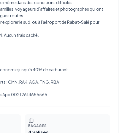
e même dans des conditions difficiles.
amilles, voyageurs d'affaires et photographes qui ont
ongues routes.
 explorer le sud, ou à
l'aéroport de Rabat-Salé
pour
4. Aucun frais caché.
économie jusqu'à 40% de carburant
rts : CMN, RAK, AGA, TNG, RBA
hatsApp 00212614656565
BAGAGES
4 valises