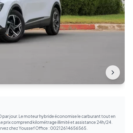
D par jour. Le moteur hybride économise le carburant tout en
e prix comprend kilométrage illimité et assistance 24h/24.
ervez chez Youssef Office : 00212614656565.