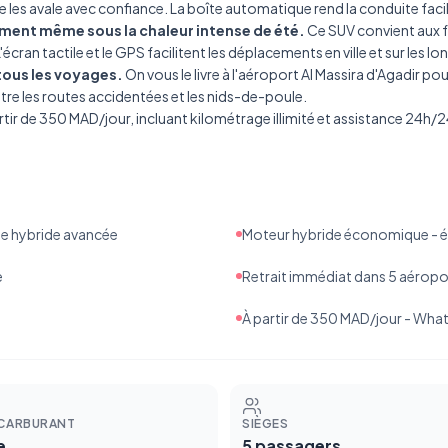
es avale avec confiance. La boîte automatique rend la conduite facil
ement même sous la chaleur intense de été.
Ce
SUV
convient aux f
cran tactile et le GPS facilitent les déplacements en ville et sur les l
tous les voyages.
On vous le livre à
l'aéroport Al Massira d'Agadir
pour
ntre les routes accidentées et les nids-de-poule.
artir de 350 MAD/jour, incluant kilométrage illimité et assistance 24h/2
ie hybride avancée
Moteur hybride économique - 
e
Retrait immédiat dans 5 aéropo
À partir de 350 MAD/jour - W
 CARBURANT
SIÈGES
e
5 passagers