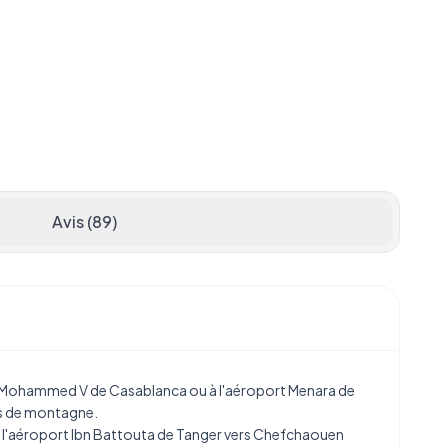
Avis (89)
t Mohammed V de Casablanca
ou à
l'aéroport Menara de
es de montagne.
e
l'aéroport Ibn Battouta de Tanger
vers Chefchaouen