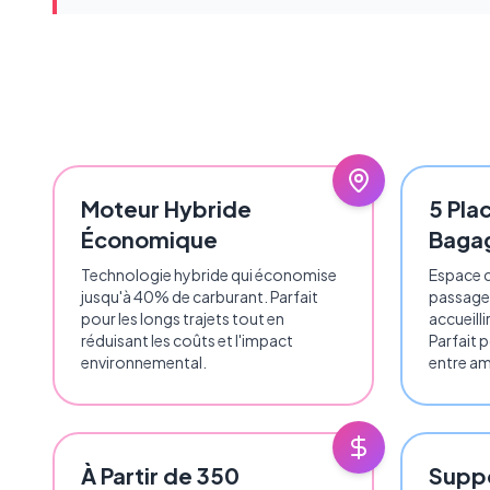
Moteur Hybride
5 Pla
Économique
Baga
Technologie hybride qui économise
Espace c
jusqu'à 40% de carburant. Parfait
passager
pour les longs trajets tout en
accueilli
réduisant les coûts et l'impact
Parfait 
environnemental.
entre am
À Partir de 350
Supp