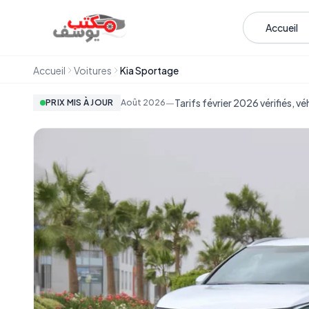
Aller au contenu
Accueil
Accueil
Voitures
Kia Sportage
—
Tarifs février 2026 vérifiés, v
PRIX MIS À JOUR
Août
2026