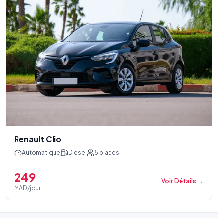
Renault Clio
Automatique
Diesel
5
places
249
Voir Détails
→
MAD/jour
Pied de page