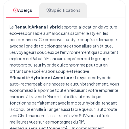
Aperçu
Spécifications
Le
Renault Arkana Hybrid
apporte la location de voiture
éco-responsable au Maroc sans sacrifier le style ni les
performances. Ce crossover au style coupé se démarque
avec sa ligne de toit plongeante et son allure athlétique.
Les voyageurs soucieux de l'environnement qui souhaitent
explorer de Rabat à Essaouira apprécieront le groupe
motopropulseur hybride qui consomme peu tout en
offrant une accélération souple et réactive.
Efficacité Hybride et Aventure :
Le système hybride
auto-rechargeable ne nécessite aucun branchement. Vous
économisez à la pompe tout en réduisant votre empreinte
carbone à travers le Maroc. La boîte automatique
fonctionne parfaitement avec le moteur hybride, rendant
la conduite en ville à Tanger aussi facile que sur l'autoroute
vers Chefchaouen. L'assise surélevée SUV vous offre les
meilleures vues sur les montagnes du Rif.
Restez au Frais et Connecté :
Un compartiment