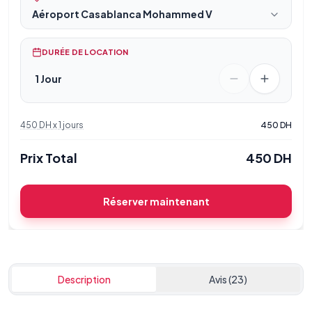
Aéroport Casablanca Mohammed V
DURÉE DE LOCATION
1 Jour
450
DH
x
1
jours
450
DH
Prix Total
450
DH
Réserver maintenant
Description
Avis (23)