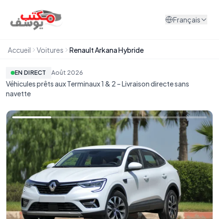
Aller au contenu
Français
Accueil
Voitures
Renault Arkana Hybride
EN DIRECT
Août
2026
Véhicules prêts aux Terminaux 1 & 2 – Livraison directe sans
navette