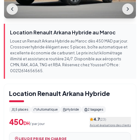
Location Renault Arkana Hybride au Maroc
Louez un Renault Arkana Hybride au Maroc dès 450 MAD par jour.
Crossover hybride élégant avec 5 places, boîte automatique et
excellente économie de carburant. Le prix inclut kilométrage
illimité et assistance routière 24/7. Disponible aux aéroports
CMN, RAK, AGA, TNG et RBA. Réservez chez Youssef Office :
00212614656565.
Location
Renault Arkana Hybride
5
places
Automatique
Hybride
2
bagages
4.7
450
(
23
)
DH
/
par jour
Avis et évaluations des clients
LIEU DE PRISE EN CHARGE