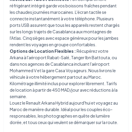
réfrigérant intégré garde vos boissons fraîches pendant
les chaudes journées marocaines. L'écran tactile se
connecte instantanément à votre téléphone. Plusieurs
ports USB assurent que tous les appareils restent chargés
sur les longs trajets de Casablanca aux montagnes de
l'Atlas. Cinq sièges avec espace généreux pour les jambes
rendent les voyages en groupe confortables.
Options de Location Flexibles :
Récupérez votre
Arkana à l'aéroport Rabat-Salé, Tanger Ibn Battouta, ou
dans nos agences de Casablanca incluant l'aéroport
Mohammed V et la gare Casa Voyageurs. Nous livrons le
véhicule à votre hébergement partout au Maroc.
Kilométrage illimité inclus pour explorer librement. Tarifs
de location à partir de 450 MAD/jour avec réductions à la
semaine.
Louez le Renault Arkana Hybrid aujourd'hui et voyagez au
Maroc de manière durable. Idéal pour les couples éco-
responsables, les photographes en quête de lumière
dorée, et tous ceux qui veulent se démarquer sur la route.