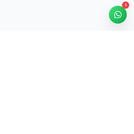
1
ере
томобилей