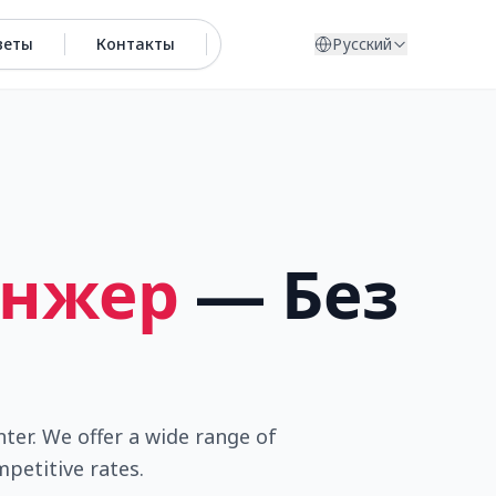
веты
Контакты
Русский
анжер
— Без
nter. We offer a wide range of
mpetitive rates.