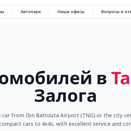
ны
Автопарк
Наши офисы
Вопросы и от
томобилей в
Т
Залога
 car from Ibn Battouta Airport (TNG) or the city ce
compact cars to 4x4s, with excellent service and co