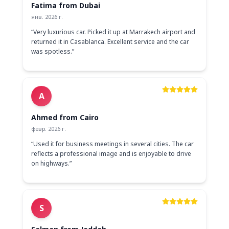
Fatima from Dubai
янв. 2026 г.
“
Very luxurious car. Picked it up at Marrakech airport and
returned it in Casablanca. Excellent service and the car
was spotless.
”
A
Ahmed from Cairo
февр. 2026 г.
“
Used it for business meetings in several cities. The car
reflects a professional image and is enjoyable to drive
on highways.
”
S