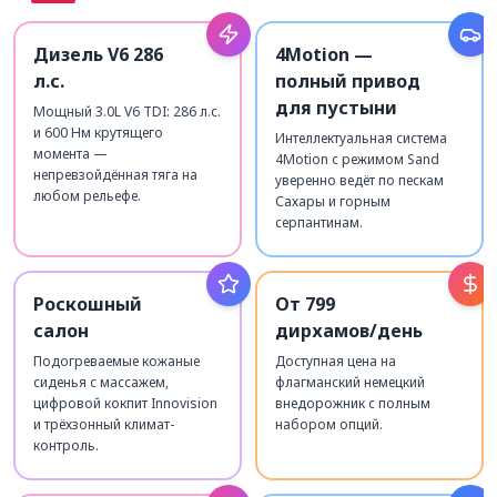
Дизель V6 286
4Motion —
л.с.
полный привод
для пустыни
Мощный 3.0L V6 TDI: 286 л.с.
и 600 Нм крутящего
Интеллектуальная система
момента —
4Motion с режимом Sand
непревзойдённая тяга на
уверенно ведёт по пескам
любом рельефе.
Сахары и горным
серпантинам.
Роскошный
От 799
салон
дирхамов/день
Подогреваемые кожаные
Доступная цена на
сиденья с массажем,
флагманский немецкий
цифровой кокпит Innovision
внедорожник с полным
и трёхзонный климат-
набором опций.
контроль.