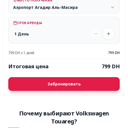
МЕСТО ПОЛУЧЕНИЯ
Аэропорт Агадир Аль-Масира
СРОК АРЕНДЫ
1 День
799
DH
x
1
дней
799
DH
Итоговая цена
799
DH
Забронировать
Почему выбирают Volkswagen
Touareg?