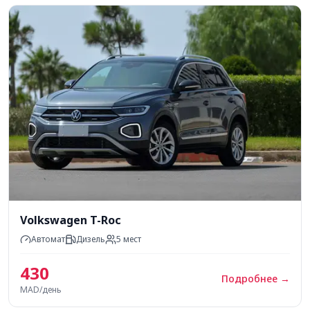
Volkswagen T-Roc
Автомат
Дизель
5
мест
430
Подробнее
→
MAD/день