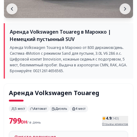
Аренда Volkswagen Touareg в Марокко |
Немецкий пустынный SUV
Аренда Volkswagen Touareg в Марокко от 800 дирхамов/день.
Система 4Motion с режимом Sand для пустыни, 3.0L V6 286 л.с.
Цифровой кокпит Innovision, кожаные сиденья с подогревом, 5
мест, безлимитный пробег. Выдача в аэропортах CMN, RAK, AGA.
Бронируйте: 00212614656565.
Аренда
Volkswagen Touareg
5
мест
Автомат
Дизель
4
мест
799
4.9
(
143
)
DH
/
в день
Отзывы клиентов