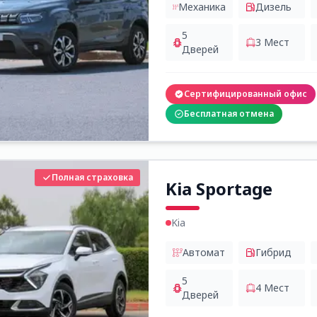
Механика
Дизель
5
3
Мест
Дверей
Сертифицированный офис
Бесплатная отмена
Полная страховка
Kia Sportage
Kia
Автомат
Гибрид
5
4
Мест
Дверей