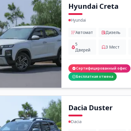
Hyundai Creta
Hyundai
Автомат
Дизель
5
3
Мест
Дверей
Сертифицированный офис
Бесплатная отмена
Dacia Duster
Dacia