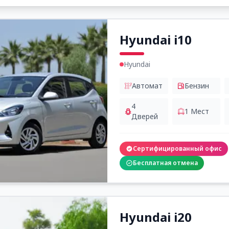
Hyundai i10
Hyundai
Автомат
Бензин
4
1
Мест
Дверей
Сертифицированный офис
Бесплатная отмена
Hyundai i20