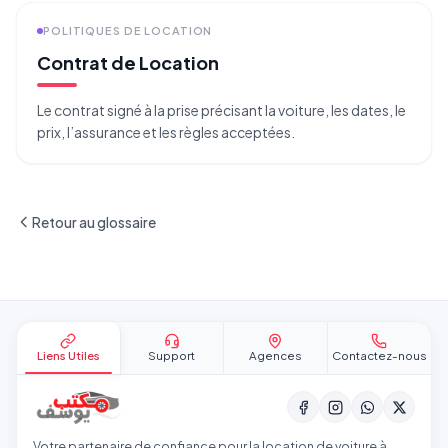
POLITIQUES DE LOCATION
Contrat de Location
Le contrat signé à la prise précisant la voiture, les dates, le
prix, l’assurance et les règles acceptées.
Retour au glossaire
Pied de page
Liens Utiles
Support
Agences
Contactez-nous
Votre partenaire de confiance pour la location de voiture à