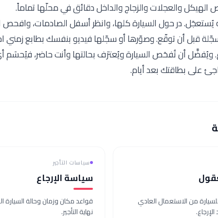
 الهيكل والعجلات والزجاج والداخل دقائق في محلّها تماماً.
 يُستعجَل. در حول السيارة كلها، وانظر أسفل الصادمات، وافحص ال
لة قبل أن توقّع. وصوّرها أو سجّلها فيديو بنفسك بطابع زمني احتي
ع. ويُفضَّل أن تُفحَص السيارة ويُعترَف بحالتها وأنت حاضر، فيُحسَم
ئ على بطاقتك بعد أيام.
ة
سياسات التأجير
عقول
سياسة الإرجاع
 للسيارة من الاستعمال العادي
قواعد مكان وزمان وحالة السيارة ال
الإرجاع.
نهاية التأجير.