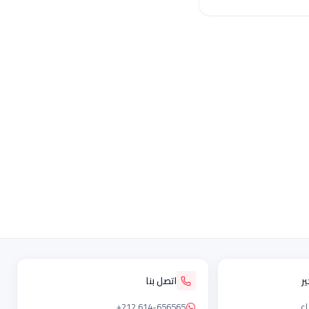
ر
اتصل بنا
اء
+212 614-656565