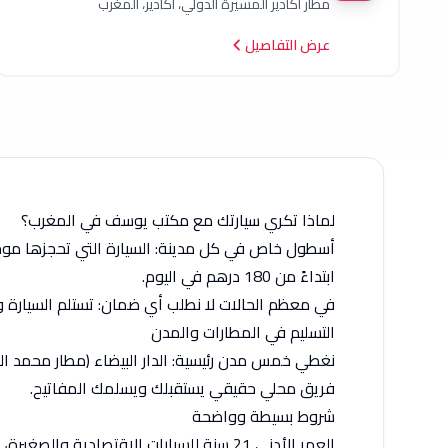
مطار أكادير المسيرة الدولي، أكادير، المغرب
عرض التفاصيل
لماذا تكري سيارتك مع مكتب يوسف في المغرب؟
أسطول خاص في كل مدينة: السيارة التي تحجزها موجود
ابتداءً من 180 درهم في اليوم.
في معظم الحالات لا نطلب أي ضمان: تستلم السيارة وت
التسليم في المطارات والمدن
نغطي خمس مدن رئيسية: الدار البيضاء (مطار محمد الخ
فريق محلي حقيقي يستقبلك ويسلمك المفاتيح.
شروط بسيطة وواضحة
العمر الأدنى 21 سنة للسيارات الاقتصادية والصغيرة، والتأمين مشمول في موديلات مختارة. وإن كان لديك أي سؤال قبل الحجز، الفريق يجيبك مباشرة على واتساب.