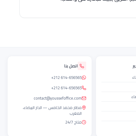
ر
اتصل بنا
اء
+212 614-656565
+212 614-656565
اء
contact@youssefoffice.com
مطار محمد الخامس — الدار البيضاء،
المغرب
متاح 24/7