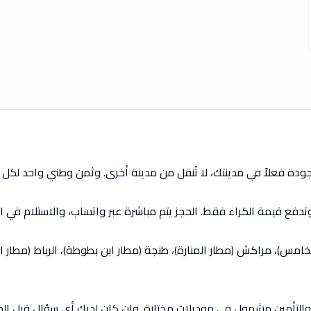
ة فعلاً في مدينتك، لا تُنقل من مدينة أخرى. وثمن وطني واحد لكل سي
دفع قيمة الكراء فقط. الحجز يتم مباشرة عبر واتساب، والاستلام في ا
امس)، مراكش (مطار المنارة)، طنجة (مطار ابن بطوطة)، الرباط (مطار ال