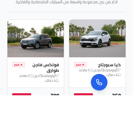
ر من بين مجموعة واسعة من السيارات الاقتصادية والفاخرة
بورتاج
فولكس فاجن
★
مميز
★
مميز
طوارق
ماتيك
هجين
5
مقاعد
ائب
أوتوماتيك
ديزل
5
مقاعد
4
حقائب
799
درهم/يوم
درهم/يوم
احجز الآن
احجز الآن
هم
919
درهم