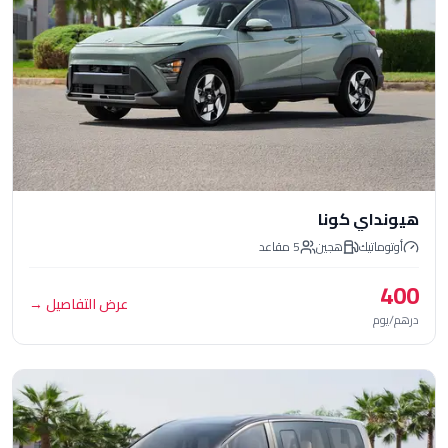
اي كونا
تيك
هجين
5
مقاعد
عرض التفاصيل
→