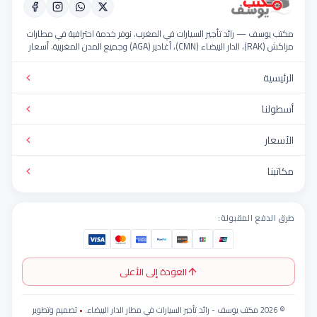
سف — رائد تأجير السيارات في المغرب. نوفر خدمة احترافية في مطارات
مراكش (RAK)، الدار البيضاء (CMN)، أغادير (AGA) وجميع المدن المغربية. أسعار
سطول حديث، خدمة 24/7.
ة
ا
فع المقبولة:
العودة إلى الأعلى
•
تصميم وتطوير