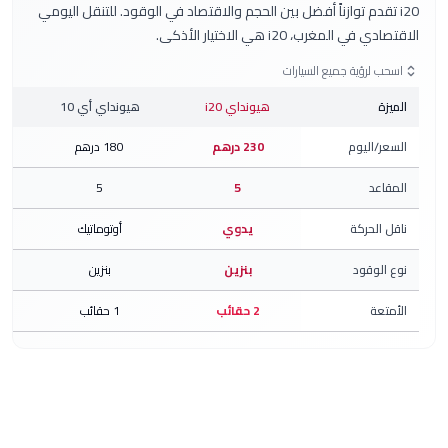
قدم توازناً أفضل بين الحجم والاقتصاد في الوقود. للتنقل اليومي
لمغرب، i20 هي الاختيار الأذكى.
لرؤية جميع السيارات
هيونداي i20
هيونداي أي 10
رينو كليو
اليوم
230
درهم
180
درهم
249
درهم
د
5
5
5
لحركة
يدوي
أوتوماتيك
أوتوماتيك
وقود
بنزين
بنزين
ديزل
ة
2
حقائب
1
حقائب
3
حقائب