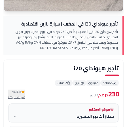
 المغرب | سيارة بنزين اقتصادية
تأجير هيونداي i20 في المغرب يبدأ من 230 درهم في اليوم. محرك بنزين يدوي
مناسب للتنقل اليومي والرحلات الطويلة. السعر يشمل كيلومترات غير
محدودة ومساعدة على الطريق 24/7. متوفرة في مطارات CMN وRAK وAGA
هيونداي i20
عد
يدوي
بنزين
2
حقائب
4.8
)
94
(
رهم
/
اليوم
تقييمات موثقة
قع الاستلام
 أكادير المسيرة