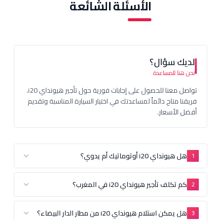
الأسئلة الشائعة
يك سؤال؟
هنا للمساعدة
تواصل معنا للحصول على إجابات فورية حول تأجير هيونداي i20.
نا متاح دائماً لمساعدتك في اختيار السيارة المناسبة وتقديم
 الأسعار.
ل هيونداي i20 أوتوماتيك أم يدوي؟
م تكلف تأجير هيونداي i20 في المغرب؟
ل يمكن استلام هيونداي i20 من مطار الدار البيضاء؟