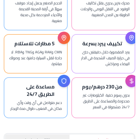
ين يدوي يقلل تكاليف
الحجم الصغير يجعل إيجاد موقف
 التنقل اليومي والرحلات
سهلاً في أزقة المدينة القديمة
ين المدن المغربية.
والأحياء المزدحمة بكل مدينة
مغربية.
ييف يبرد بسرعة
5 مطارات للاستلام
قصورة خلال دقيقتين حتى
CMN وRAK وAGA وTNG وRBA. لا
 الصيف الشديدة في الدار
حاجة لنقل، السيارة جاهزة عند وصولك
ومراكش.
مباشرة.
م/يوم
مساعدة على
الطريق 24/7
 خفية. الكيلومترات غير
المساعدة على الطريق
دعم متواصل في أي وقت وأي
مكان في المغرب طوال مدة الإيجار.