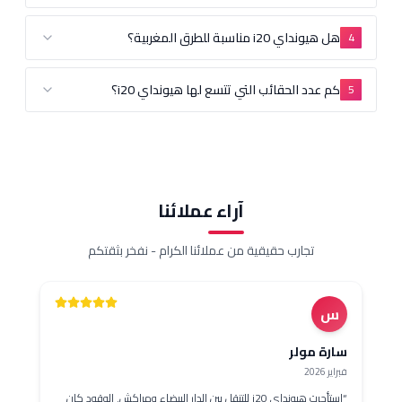
ل هيونداي i20 مناسبة للطرق المغربية؟
م عدد الحقائب التي تتسع لها هيونداي i20؟
آراء عملائنا
تجارب حقيقية من عملائنا الكرام - نفخر بثقتكم
س
رة مولر
ر 2026
استأجرت هيونداي i20 للتنقل بين الدار البيضاء ومراكش. الوقود كان