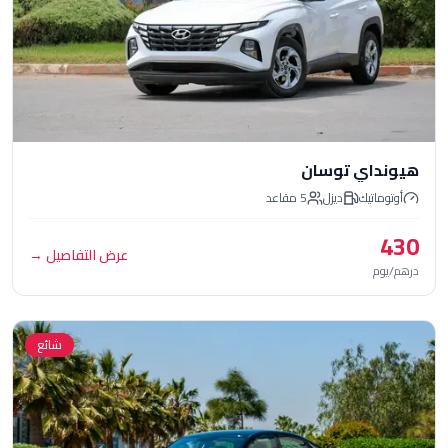
اي توسان
تيك
ديزل
5
مقاعد
عرض التفاصيل
→
شائع