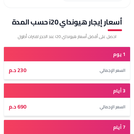
 إيجار هيونداي i20 حسب المدة
 على أفضل أسعار هيونداي i20 عند الحجز لفترات أطول
230
د.م
لإجمالي
690
د.م
لإجمالي