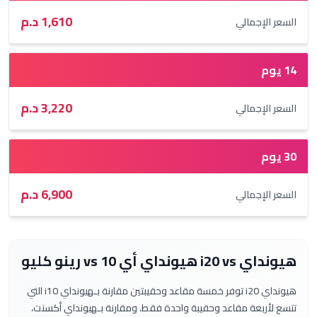
1,610
د.م
لإجمالي
3,220
د.م
لإجمالي
6,900
د.م
لإجمالي
ي i20
vs
هيونداي أي 10 vs رينو كليو
 مقارنة بـ
هيونداي i10
التي
ربعة مقاعد وحقيبة واحدة فقط.
ومقارنة بـ
هيونداي أكسنت
،