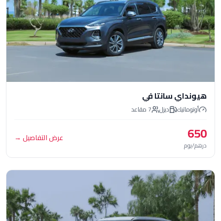
ي سانتا في
تيك
ديزل
7
مقاعد
عرض التفاصيل
→