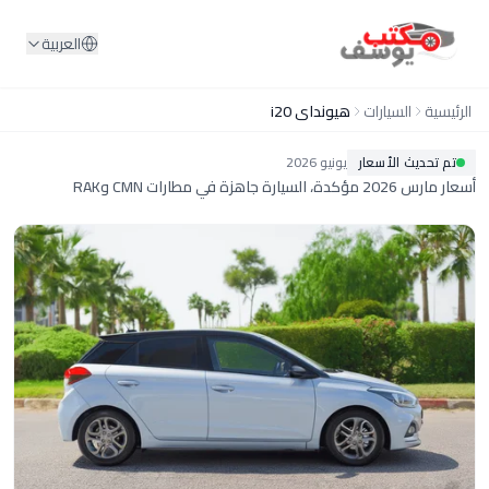
لمحتوى
العربية
السيارات
هيونداي i20
 الأسعار
يونيو
2026
ت CMN وRAK