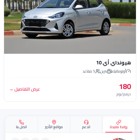
ي أي 10
تيك
بنزين
5
مقاعد
عرض التفاصيل
→
قع
مفيدة
الدعم
مواقع التأجير
اتصل بنا