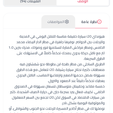
الوصف
التقييمات (94)
ظرة عامة
المواصفات
هيونداي i20 سيارة خفيفة مناسبة للتنقل اليومي في المدينة
ت بين الحواضر. نوفرها جاهزة في
مطار الدار البيضاء محمد
س
و
مطار مراكش المنارة
لتستلمها فور وصولك. محرك بنزين 1.0
ناقل حركة يدوي يمنحك تحكماً كاملاً في الاستهلاك على
لسريعة.
 الساحلي من
مطار طنجة ابن بطوطة
نحو شفشاون فيه
منعطفات كثيرة تحتاج سيارة رشيقة. i20 تتعامل مع هذه الطرق
بفضل حجمها الصغير وارتفاعها المناسب. الناقل اليدوي
حكماً دقيقاً عند الصعود والنزول.
قاعد وحقيبتان متوسطتان تتسعان بسهولة في الصندوق
 تكييف فعال يبرد بسرعة حتى في حرارة الصيف الشديدة. كثير
رات الاقتصاد
في السوق لكن i20 تجمع بين السعر المعقول
قية اليومية بشكل نادر.
 لك في
مطار أكادير المسيرة
للرحلات نحو الجنوب والشواطئ، أو