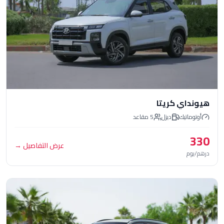
ي كريتا
تيك
ديزل
5
مقاعد
عرض التفاصيل
→