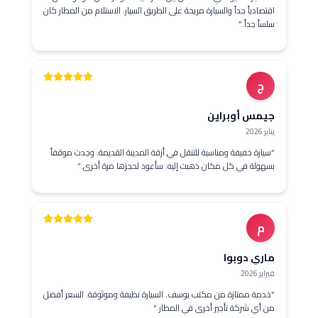
تصادياً جداً والسيارة مريحة على الطريق السيار. الاستلام من المطار كان
اً جداً.
”
ج
مس أوبراين
2026
يارة خفيفة ومناسبة للتنقل في أزقة المدينة القديمة. وجدت موقفاً
هولة في كل مكان ذهبت إليه. سأعود لحجزها مرة أخرى.
”
م
ري دوبوا
ر 2026
دمة ممتازة من مكتب يوسف. السيارة نظيفة وموثوقة. السعر أفضل
 أي شركة تأجير أخرى في المطار.
”