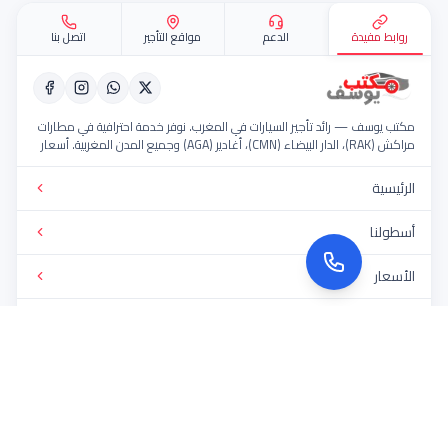
مفيدة
الدعم
مواقع التأجير
اتصل بنا
سف — رائد تأجير السيارات في المغرب. نوفر خدمة احترافية في مطارات
مراكش (RAK)، الدار البيضاء (CMN)، أغادير (AGA) وجميع المدن المغربية. أسعار
سطول حديث، خدمة 24/7.
ة
ا
فع المقبولة: