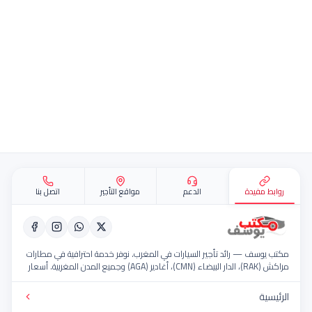
قع
مفيدة
الدعم
مواقع التأجير
اتصل بنا
سف — رائد تأجير السيارات في المغرب. نوفر خدمة احترافية في مطارات
مراكش (RAK)، الدار البيضاء (CMN)، أغادير (AGA) وجميع المدن المغربية. أسعار
سطول حديث، خدمة 24/7.
ة