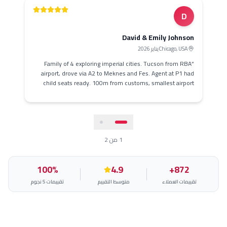
D
David & Emily Johnso
Chicago, USA
يناير 2026
Family of 4 exploring imperial cities. Tucson from RBA
airport, drove via A2 to Meknes and Fes. Agent at P1 ha
child seats ready. 100m from customs, smallest airpor
means fastest pickup. Free route map included. 45
”
MAD/day, no hidden fees
1
من
2
100
%
4.9
872+
يمات العملاء
متوسط التقييم
تقييمات 5 نجوم