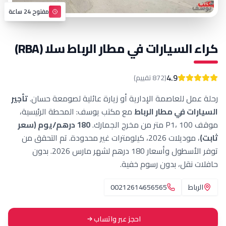
مفتوح 24 ساعة
لسيارات في مطار الرباط سلا (RBA)
4.9
(
872
تقييم)
 للعاصمة الإدارية أو زيارة عائلية لصومعة حسان.
تأجير
 في مطار الرباط
مع مكتب يوسف: المحطة الرئيسية،
180 درهم/يوم (سعر
، موديلات 2026، كيلومترات غير محدودة. تم التحقق من
توفر الأسطول وأسعار 180 درهم لشهر مارس 2026. بدون
قل، بدون رسوم خفية.
ط
00212614656565
احجز عبر واتساب