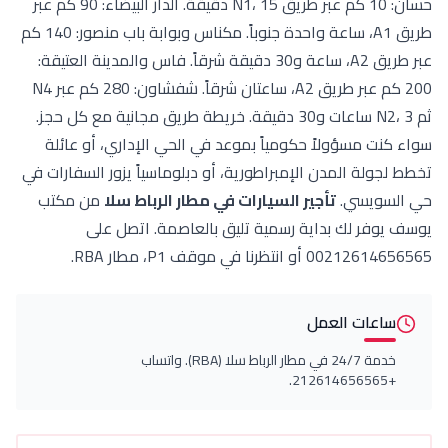
حسان: 10 كم عبر طريق N1، 15 دقيقة. الدار البيضاء: 90 كم عبر
طريق A1، ساعة واحدة جنوباً. مكناس وبوابة باب منصور: 140 كم
عبر طريق A2، ساعة و30 دقيقة شرقاً. فاس والمدينة العتيقة:
200 كم عبر طريق A2، ساعتان شرقاً. شفشاون: 280 كم عبر N4
 مسؤولاً حكومياً بموعد في الحي الإداري، أو عائلة
ة المدن الإمبراطورية، أو دبلوماسياً يزور السفارات في
يسي.
تأجير السيارات في مطار الرباط سلا
من مكتب
ر لك بداية رسمية تليق بالعاصمة. اتصل على
ظرنا في موقف P1، مطار RBA.
ات العمل
خدمة 24/7 في مطار الرباط سلا (RBA). واتساب