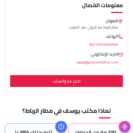
مات الاتصال
وان
الرباط سلا الدولي، سلا، المغرب
اتف
00212614656
يد الإلكتروني
rabat@youssefoffice
احجز عبر واتساب
لماذا مكتب يوسف في مطار الرباط؟
من الجمارك
تتبع رحلتك RBA على