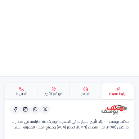
قع
مفيدة
الدعم
مواقع التأجير
اتصل بنا
سف — رائد تأجير السيارات في المغرب. نوفر خدمة احترافية في مطارات
مراكش (RAK)، الدار البيضاء (CMN)، أغادير (AGA) وجميع المدن المغربية. أسعار
سطول حديث، خدمة 24/7.