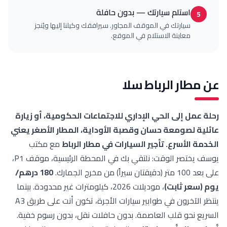
استلم سيارتك — بدون حافلة
سيارتك في الموقف المجاور. سيرافقك وكيلنا إليها ويُنجز
معاينة الاستلام في الموقع.
ار الرباط سلا
 إلى الحي الإداري للاجتماعات الحكومية، أو زيارة
لصومعة حسان وقصبة الأوداية، المطار الأصغر يعني
الأسرع.
تأجير السيارات في مطار الرباط
مع مكتب
يوسف يختصر الوقت: نلتقي بك في المحطة الرئيسية، موقف P1،
.
180 درهم/
ر ثابت)
، موديلات 2026، كيلومترات غير محدودة. بينما
ينتظر الآخرون في طوابير سيارات الأجرة، تكون أنت على طريق A3
حو قلب العاصمة. بدون حافلات نقل، بدون رسوم خفية.