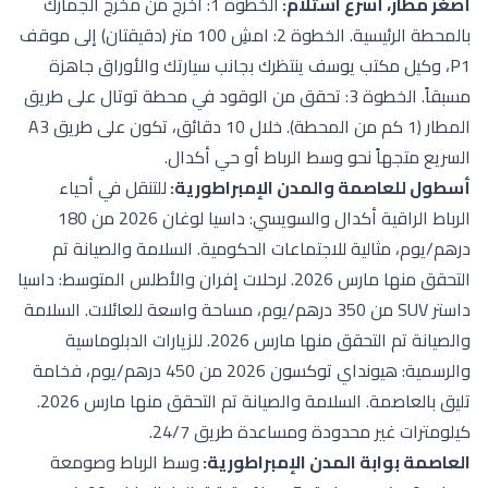
ر، أسرع استلام:
الخطوة 1: اخرج من مخرج الجمارك
بالمحطة الرئيسية. الخطوة 2: امشِ 100 متر (دقيقتان) إلى موقف
يل مكتب يوسف ينتظرك بجانب سيارتك والأوراق جاهزة
مسبقاً. الخطوة 3: تحقق من الوقود في محطة توتال على طريق
المطار (1 كم من المحطة). خلال 10 دقائق، تكون على طريق A3
تجهاً نحو وسط الرباط أو حي أكدال.
لعاصمة والمدن الإمبراطورية:
للتنقل في أحياء
الرباط الراقية أكدال والسويسي: داسيا لوغان 2026 من 180
 مثالية للاجتماعات الحكومية. السلامة والصيانة تم
التحقق منها مارس 2026. لرحلات إفران والأطلس المتوسط: داسيا
داستر SUV من 350 درهم/يوم، مساحة واسعة للعائلات. السلامة
والصيانة تم التحقق منها مارس 2026. للزيارات الدبلوماسية
والرسمية: هيونداي توكسون 2026 من 450 درهم/يوم، فخامة
تليق بالعاصمة. السلامة والصيانة تم التحقق منها مارس 2026.
 غير محدودة ومساعدة طريق 24/7.
بوابة المدن الإمبراطورية:
وسط الرباط وصومعة