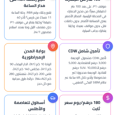
مدار الساعة
موقف P1، على بعد 100 متر
 سيراً) من مخرج الجمارك
نتتبع رحلتك برقم RBA. رحلة الساعة
ة الرئيسية. المطار الأصغر
11 مساءً من باريس؟ تأخر 40
سافة الأقصر. بدون حافلات
دقيقة؟ وكيلنا ينتظر في موقف P1
ن مواقف بعيدة. وكيلنا
حتى منتصف الليل وما بعده. استلام
جانب السيارة.
مضمون 24/7.
مين شامل CDW
بوابة المدن
الإمبراطورية
تأمين CDW مشمول. الوديعة
3,000 درهم للاقتصادية، 5,000
الرباط 10 كم (N1)، الدار البيضاء 90
درهم للـSUV، 10,000 درهم
كم (A1)، مكناس 140 كم (A2)،
 الوديعة محجوزة (غير
فاس 200 كم (A2)، شفشاون 280
مخصومة) وتُحرر خلال 48 ساعة عبر
كم (N4+N2). خرائط طرق مجانية
مع كل حجز.
180 درهم/يوم سعر
أسطول للعاصمة
بت
والأطلس