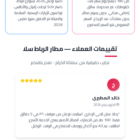
من 180 درهم/يوم سعر ثابت.
داسيا لوغان 2026 لشوارع الرباط،
ات غير محدودة. سائق
داستر SUV لرحلات إفران والأطلس،
جاني. بدون رسوم مطار،
توكسون للزيارات الرسمية. السلامة
جآت عند الإرجاع. السعر
والصيانة تم التحقق منها مارس
 هو السعر المدفوع.
2026.
تقييمات العملاء — مطار الرباط سلا
تجارب حقيقية من عملائنا الكرام - نفخر بثقتكم
خ
الد المطيري
الكويت
يناير 2026
رحلة عمل للحي الإداري. استلمت لوغان من موقف P1 في 5 دقائق
فقط. 100 متر من الجمارك، المطار الأصغر يعني الخدمة الأسرع.
انطلقت عبر A3 نحو أكدال ووصلت للاجتماع في الوقت. الوكيل
ساعدني نتحقق من الوقود في محطة توتال. 180 درهم/يوم سعر
بت.
”