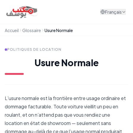
Aller au contenu
Français
Accueil
Glossaire
Usure Normale
POLITIQUES DE LOCATION
Usure Normale
L’usure normale est la frontière entre usage ordinaire et
dommage facturable. Toute voiture vieillit un peu en
roulant, et on n’attend pas que vous rendiez une
location en état de showroom — seulement sans
dommage au-delà de ce que l’usage normal produirait.