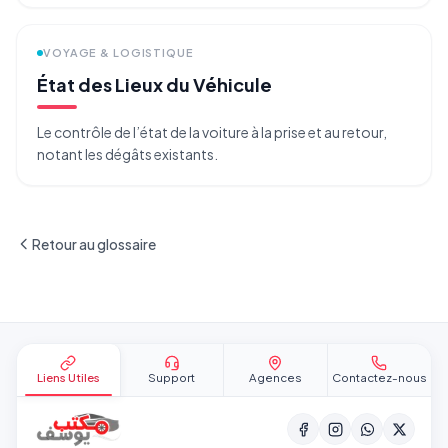
VOYAGE & LOGISTIQUE
État des Lieux du Véhicule
Le contrôle de l’état de la voiture à la prise et au retour,
notant les dégâts existants.
Retour au glossaire
Pied de page
Liens Utiles
Support
Agences
Contactez-nous