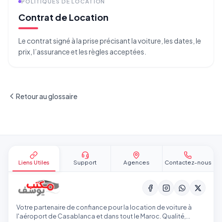
POLITIQUES DE LOCATION
Contrat de Location
Le contrat signé à la prise précisant la voiture, les dates, le
prix, l’assurance et les règles acceptées.
Retour au glossaire
Pied de page
Liens Utiles
Support
Agences
Contactez-nous
Votre partenaire de confiance pour la location de voiture à
l'aéroport de Casablanca et dans tout le Maroc. Qualité,