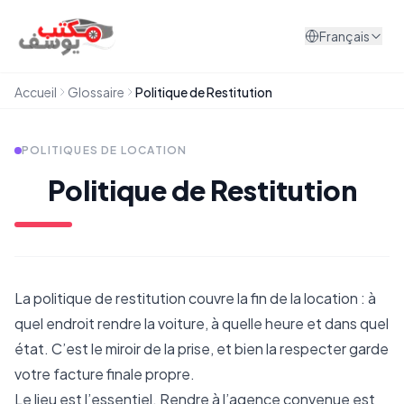
Aller au contenu
Français
Accueil
Glossaire
Politique de Restitution
POLITIQUES DE LOCATION
Politique de Restitution
La politique de restitution couvre la fin de la location : à
quel endroit rendre la voiture, à quelle heure et dans quel
état. C’est le miroir de la prise, et bien la respecter garde
votre facture finale propre.
Le lieu est l’essentiel. Rendre à l’agence convenue est