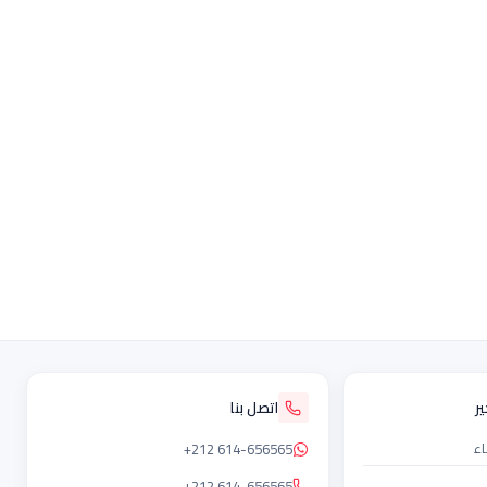
ر
اتصل بنا
اء
+212 614-656565
+212 614-656565