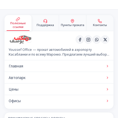
Подвал сайта
Полезные
Поддержка
Пункты проката
Контакты
ссылки
Youssef Office — прокат автомобилей в аэропорту
Касабланки и по всему Марокко. Предлагаем лучший выбор
автомобилей по конкурентным ценам.
Главная
Автопарк
Цены
Офисы