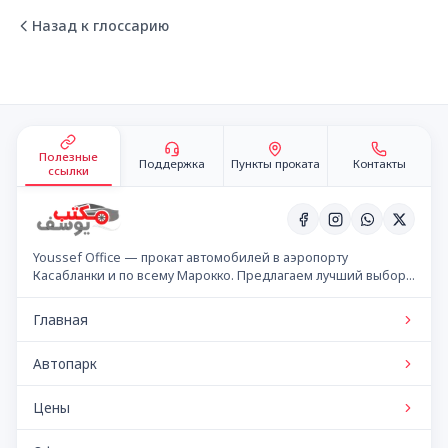
Назад к глоссарию
Подвал сайта
Полезные
Поддержка
Пункты проката
Контакты
ссылки
Youssef Office — прокат автомобилей в аэропорту
Касабланки и по всему Марокко. Предлагаем лучший выбор
автомобилей по конкурентным ценам.
Главная
Автопарк
Цены