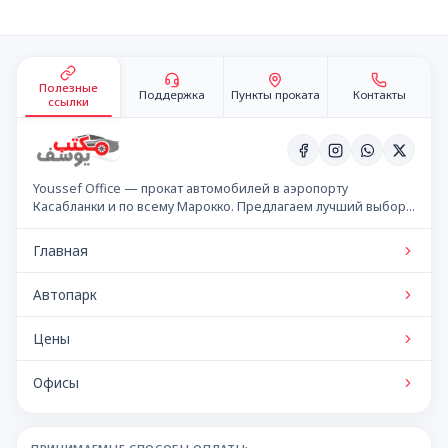
Подвал сайта
Полезные
Поддержка
Пункты проката
Контакты
ссылки
Youssef Office — прокат автомобилей в аэропорту
Касабланки и по всему Марокко. Предлагаем лучший выбор
автомобилей по конкурентным ценам.
Главная
Автопарк
Цены
Офисы