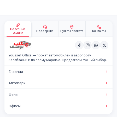
Подвал сайта
Полезные
Поддержка
Пункты проката
Контакты
ссылки
Youssef Office — прокат автомобилей в аэропорту
Касабланки и по всему Марокко. Предлагаем лучший выбор
автомобилей по конкурентным ценам.
Главная
Автопарк
Цены
Офисы