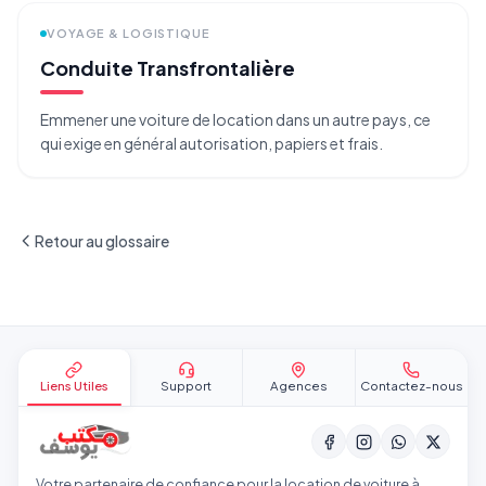
VOYAGE & LOGISTIQUE
Conduite Transfrontalière
Emmener une voiture de location dans un autre pays, ce
qui exige en général autorisation, papiers et frais.
Retour au glossaire
Pied de page
Liens Utiles
Support
Agences
Contactez-nous
Votre partenaire de confiance pour la location de voiture à