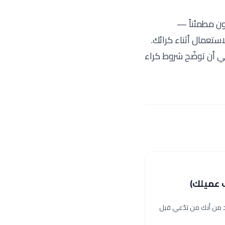
كون مطمئناً —
ستعمال أثناء كرائك.
بغي أن توضّح شروط كراء
ف عميلك)
ّد من أنك من تدّعي قبل