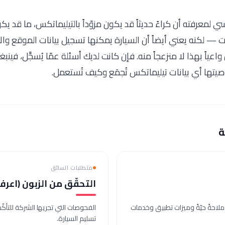
ي لمعرفته أن كراءً حديثاً قد يكون مزوّداً بالتيليماتكس، ما قد ي
— لكنه يعني أيضاً أن السيارة يمكنها تسجيل بيانات الموقع والا
ياً بهذا لا منزعجاً منه. فإن كانت لديك أسئلة عمّا يُسجَّل، فين
تها أي بيانات تيليماتكس تُجمَع وكيف تُستعمل.
ة
متطلبات السائق
التحقّق من الزبون (اعر
ح ملاحةً حيّةً وميزات تطبيق وخدمات
الفحوصات التي تجريها الشركة للتأك
تسليم السيارة.