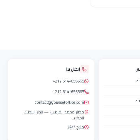
ر
اتصل بنا
اء
+212 614-656565
+212 614-656565
اء
contact@youssefoffice.com
مطار محمد الخامس — الدار البيضاء،
المغرب
متاح 24/7