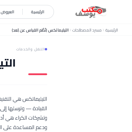
خطي إلى المحتوى
الرئيسية
العروض و
الرئيسية
مسرد المصطلحات
التيليماتكس (نُظُم القياس عن بُعد)
التنقل والخدمات
التي
التيليماتكس هي التقنية
القيادة — وترسلها إلى
ولشركات الكراء هي أداة
ودعم المساعدة على الط