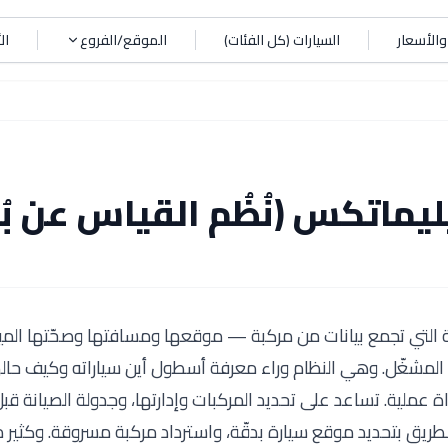
الأسعار
السيارات (كل الفئات)
الموقع/الفروع
ال
ليماتكس (نُظُم القياس عن بُ
 التي تجمع بيانات من مركبة — موقعها ومسافتها وصحّتها الميك
 المشغّل. وهي النظام وراء معرفة أسطول أين سياراته وكيف حاله
 عملية. تساعد على تحديد المركبات وإدارتها، وجدولة الصيانة قب
ريق بتحديد موقع سيارة بدقّة، واسترداد مركبة مسروقة. وكثير 