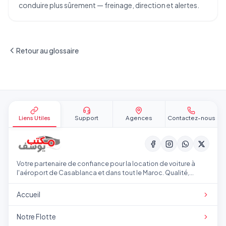
conduire plus sûrement — freinage, direction et alertes.
Retour au glossaire
Pied de page
Liens Utiles
Support
Agences
Contactez-nous
Votre partenaire de confiance pour la location de voiture à
l'aéroport de Casablanca et dans tout le Maroc. Qualité,
transparence et service professionnel.
Accueil
Notre Flotte