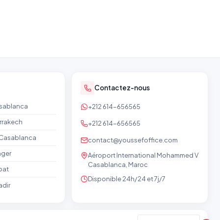
Contactez-nous
asablanca
+212 614-656565
rrakech
+212 614-656565
e Casablanca
contact@youssefoffice.com
nger
Aéroport International Mohammed V
Casablanca, Maroc
bat
Disponible 24h/24 et 7j/7
adir