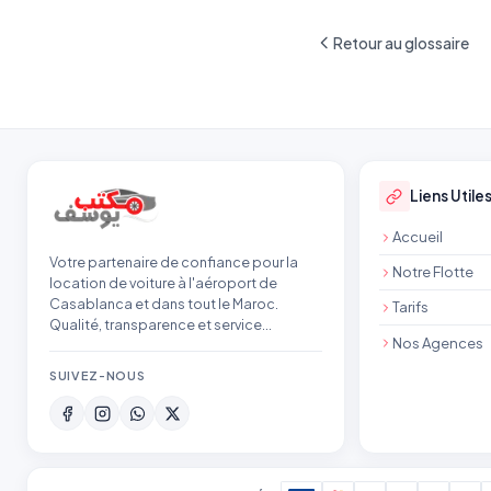
Retour au glossaire
Pied de page
Liens Utile
Accueil
Votre partenaire de confiance pour la
Notre Flotte
location de voiture à l'aéroport de
Casablanca et dans tout le Maroc.
Tarifs
Qualité, transparence et service
Nos Agences
professionnel.
SUIVEZ-NOUS