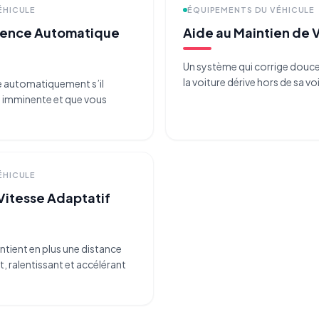
ÉHICULE
ÉQUIPEMENTS DU VÉHICULE
gence Automatique
Aide au Maintien de 
Un système qui corrige doucem
la voiture dérive hors de sa vo
e automatiquement s’il
n imminente et que vous
ÉHICULE
Vitesse Adaptatif
ntient en plus une distance
t, ralentissant et accélérant