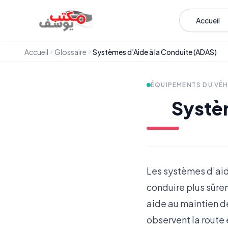
Aller au contenu
Accueil
Accueil
Glossaire
Systèmes d’Aide à la Conduite (ADAS)
ÉQUIPEMENTS DU VÉH
Systè
Les systèmes d’aide
conduire plus sûre
aide au maintien de
observent la route 