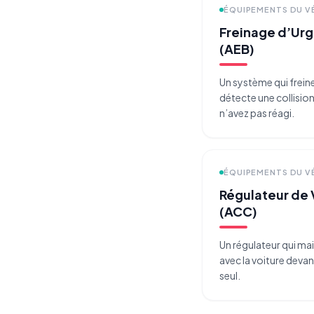
ÉQUIPEMENTS DU V
Freinage d’Ur
(AEB)
Un système qui frein
détecte une collisio
n’avez pas réagi.
ÉQUIPEMENTS DU V
Régulateur de 
(ACC)
Un régulateur qui mai
avec la voiture devan
seul.