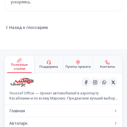
ускоряясь.
Назад к глоссарию
Подвал сайта
Полезные
Поддержка
Пункты проката
Контакты
ссылки
Youssef Office — прокат автомобилей в аэропорту
Касабланки и по всему Марокко. Предлагаем лучший выбор
автомобилей по конкурентным ценам.
Главная
Автопарк