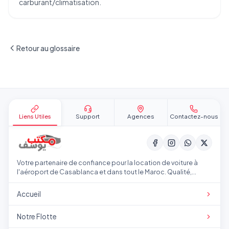
carburant/climatisation.
Retour au glossaire
Pied de page
Liens Utiles
Support
Agences
Contactez-nous
Votre partenaire de confiance pour la location de voiture à
l'aéroport de Casablanca et dans tout le Maroc. Qualité,
transparence et service professionnel.
Accueil
Notre Flotte