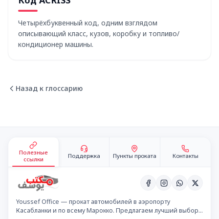
Код ACRISS
Четырёхбуквенный код, одним взглядом
описывающий класс, кузов, коробку и топливо/
кондиционер машины.
Назад к глоссарию
Подвал сайта
Полезные
Поддержка
Пункты проката
Контакты
ссылки
Youssef Office — прокат автомобилей в аэропорту
Касабланки и по всему Марокко. Предлагаем лучший выбор