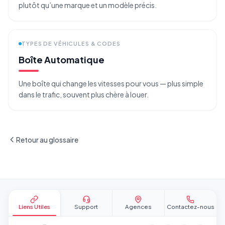
plutôt qu’une marque et un modèle précis.
TYPES DE VÉHICULES & CODES
Boîte Automatique
Une boîte qui change les vitesses pour vous — plus simple
dans le trafic, souvent plus chère à louer.
Retour au glossaire
Pied de page
Liens Utiles
Support
Agences
Contactez-nous