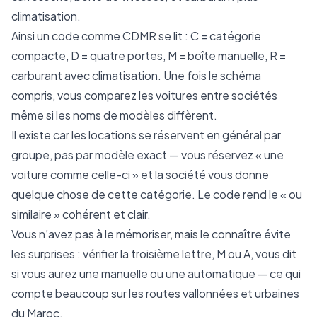
climatisation.
Ainsi un code comme CDMR se lit : C = catégorie
compacte, D = quatre portes, M = boîte manuelle, R =
carburant avec climatisation. Une fois le schéma
compris, vous comparez les voitures entre sociétés
même si les noms de modèles diffèrent.
Il existe car les locations se réservent en général par
groupe, pas par modèle exact — vous réservez « une
voiture comme celle-ci » et la société vous donne
quelque chose de cette catégorie. Le code rend le « ou
similaire » cohérent et clair.
Vous n’avez pas à le mémoriser, mais le connaître évite
les surprises : vérifier la troisième lettre, M ou A, vous dit
si vous aurez une manuelle ou une automatique — ce qui
compte beaucoup sur les routes vallonnées et urbaines
du Maroc.