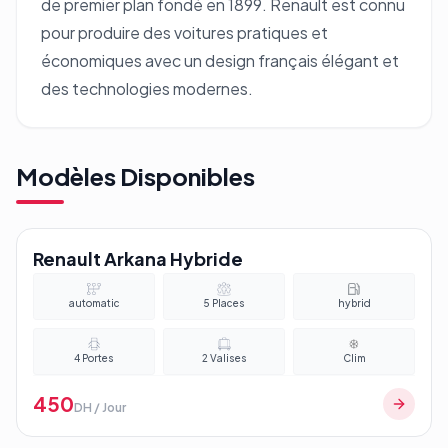
de premier plan fondé en 1899. Renault est connu
pour produire des voitures pratiques et
économiques avec un design français élégant et
des technologies modernes.
Modèles Disponibles
Renault Arkana Hybride
automatic
5
Places
hybrid
4
Portes
2
Valises
Clim
450
DH / Jour