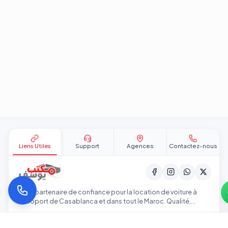
Pied de page
Liens Utiles
Support
Agences
Contactez-nous
Votre partenaire de confiance pour la location de voiture à
l'aéroport de Casablanca et dans tout le Maroc. Qualité,
transparence et service professionnel.
Accueil