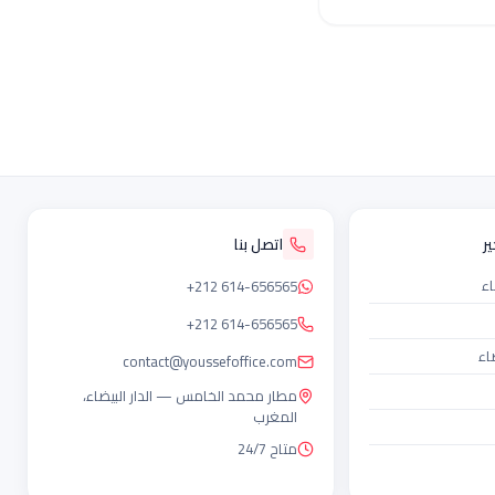
ر
اتصل بنا
اء
+212 614-656565
+212 614-656565
اء
contact@youssefoffice.com
مطار محمد الخامس — الدار البيضاء،
المغرب
متاح 24/7