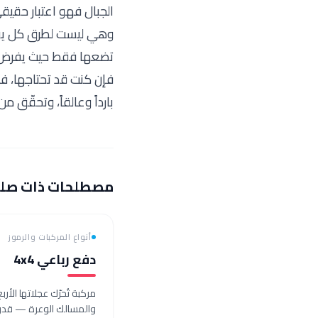
الجبال فهو اعتبار حقيق
وهي ليست لطرق كل يوم.
تضعها فقط حيث يفرض ال
فإن كنت قد تحتاجها، ف
بارداً وعالقاً، وتحقّق من
مصطلحات ذات صل
أنواع المركبات والرموز
دفع رباعي 4x4
مركبة تُحرّك عجلاتها الأرب
والمسالك الوعرة — قدرة