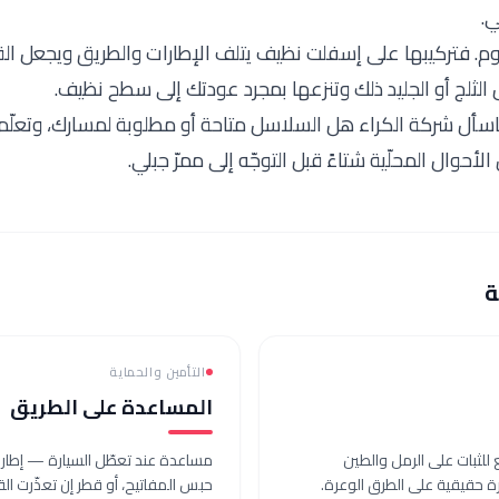
ي.
 فتركيبها على إسفلت نظيف يتلف الإطارات والطريق ويجعل القي
ثلج أو الجليد ذلك وتنزعها بمجرد عودتك إلى سطح نظيف.
اسأل شركة الكراء هل السلاسل متاحة أو مطلوبة لمسارك، وتعلّم 
 الأحوال المحلّية شتاءً قبل التوجّه إلى ممرّ جبلي.
ة
التأمين والحماية
المساعدة على الطريق
ع للثبات على الرمل والطين
مساعدة عند تعطّل السيارة — إطار 
 حقيقية على الطرق الوعرة.
حبس المفاتيح، أو قطر إن تعذّرت الق