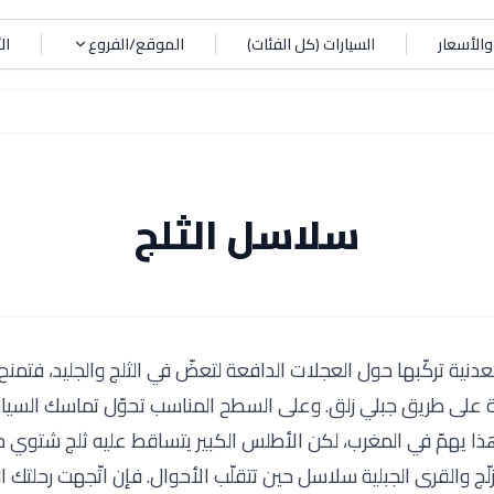
الأسعار
السيارات (كل الفئات)
الموقع/الفروع
ال
سلاسل الثلج
ة تركّبها حول العجلات الدافعة لتعضّ في الثلج والجليد، فتمنح ث
طة على طريق جبلي زلق. وعلى السطح المناسب تحوّل تماسك السيار
أن هذا يهمّ في المغرب، لكن الأطلس الكبير يتساقط عليه ثلج شتوي 
لّج والقرى الجبلية سلاسل حين تتقلّب الأحوال. فإن اتّجهت رحلتك ا