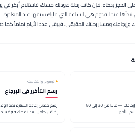
 الحجز بذكاء. فإن كانت رحلة عودتك مساءً، فاستلام أبكر في ي
 تبدأها عند القدوم هي الساعة التي عليك سبقها عند المغادرة.
 وإرجاعك ومسار رحلتك الحقيقي، فيبقى عدد الأيام تماماً كما د
ة
الرسوم والتكاليف
رسم التأخير في الإرجاع
هامش قصير بعد موعد إرجاعك — غالباً من 30 إلى 60
رسم مقابل إعادة السيارة بعد الوقت 
 التأخير.
إضافي كامل بعد انقضاء فترة سما