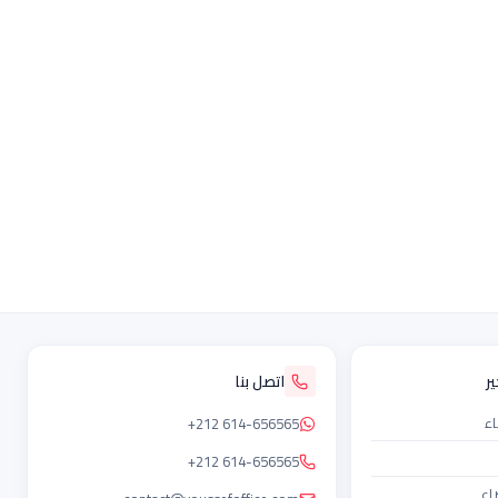
ر
اتصل بنا
اء
+212 614-656565
+212 614-656565
اء