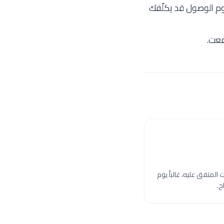
وم الوصول قد يكلّفك
فعت.
المتفق عليه، غالباً يوم
ح.