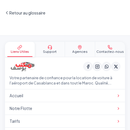
Retour au glossaire
Pied de page
Liens Utiles
Support
Agences
Contactez-nous
Votre partenaire de confiance pour la location de voiture à
l'aéroport de Casablanca et dans tout le Maroc. Qualité,
transparence et service professionnel.
Accueil
Notre Flotte
Tarifs