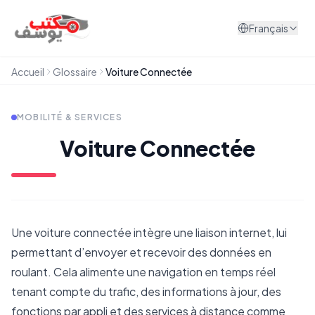
Aller au contenu
Français
Accueil
Glossaire
Voiture Connectée
MOBILITÉ & SERVICES
Voiture Connectée
Une voiture connectée intègre une liaison internet, lui
permettant d’envoyer et recevoir des données en
roulant. Cela alimente une navigation en temps réel
tenant compte du trafic, des informations à jour, des
fonctions par appli et des services à distance comme