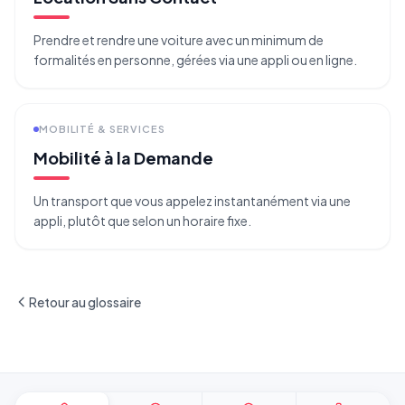
Prendre et rendre une voiture avec un minimum de
formalités en personne, gérées via une appli ou en ligne.
MOBILITÉ & SERVICES
Mobilité à la Demande
Un transport que vous appelez instantanément via une
appli, plutôt que selon un horaire fixe.
Retour au glossaire
Pied de page