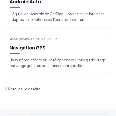
Android Auto
L’équivalent Android de CarPlay — projette une interface
adaptée au téléphone sur l’écran de la voiture.
ÉQUIPEMENTS DU VÉHICULE
Navigation GPS
Un système intégré ou via téléphone qui vous guide virage
par virage grâce au positionnement satellite.
Retour au glossaire
Pied de page