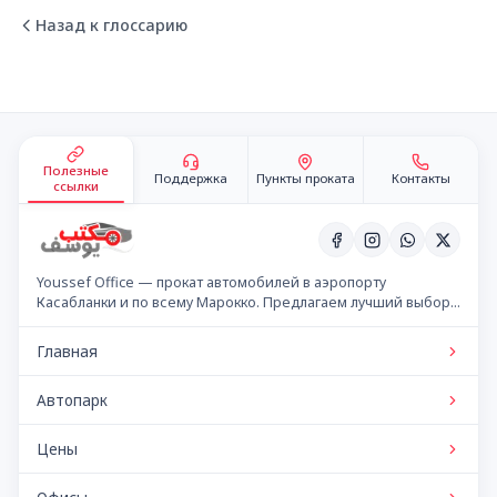
Назад к глоссарию
Подвал сайта
Полезные
Поддержка
Пункты проката
Контакты
ссылки
Youssef Office — прокат автомобилей в аэропорту
Касабланки и по всему Марокко. Предлагаем лучший выбор
автомобилей по конкурентным ценам.
Главная
Автопарк
Цены