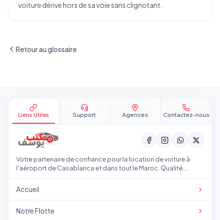
voiture dérive hors de sa voie sans clignotant.
Retour au glossaire
Pied de page
Liens Utiles
Support
Agences
Contactez-nous
Votre partenaire de confiance pour la location de voiture à
l'aéroport de Casablanca et dans tout le Maroc. Qualité,
transparence et service professionnel.
Accueil
Notre Flotte