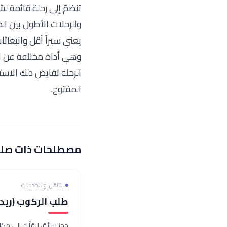
تنضمّ إلى رحلة قائمة ل
وللرحلات الأطول بين ال
يعني سيراً أقل وانبعاثات
وهي أداة مختلفة عن التأ
الرحلة تقايض ذلك الاست
المفتوح.
مصطلحات ذات صل
التنقل والخدمات
طلب الركوب (ريد-
حجز سائق ليقلّك إلى مكا