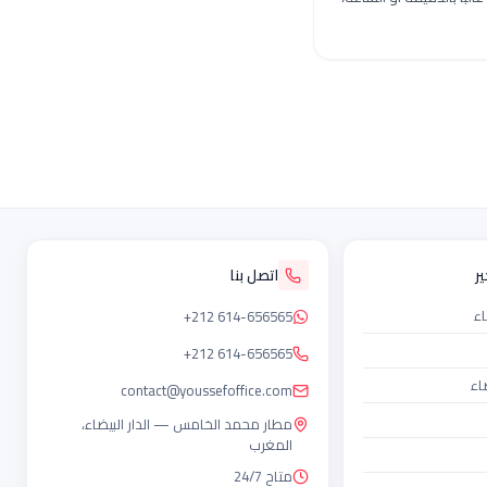
ر
اتصل بنا
اء
+212 614-656565
+212 614-656565
اء
contact@youssefoffice.com
مطار محمد الخامس — الدار البيضاء،
المغرب
متاح 24/7