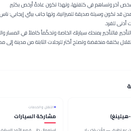
شخص آخر وتساهم في كلفتها، ولهذا تكون عادةً أرخص بكثير.
مدن قد تكون وسيلة صديقة للميزانية، ولها جانب بيئي إيجابي: ناس
 أدنى للفرد.
جير. فالتأجير يمنحك سيارتك الخاصة وتحكّماً كاملاً في المسار و
قلال بكلفة منخفضة وتصلح أكثر للرحلات الثابتة من مدينة إلى م
ة
التنقل والخدمات
هيلينغ)
مشاركة السيارات
ن عبر تطبيق — فأنت راكب لا
استعمال ذاتي قصير الأمد للسيارة، غا