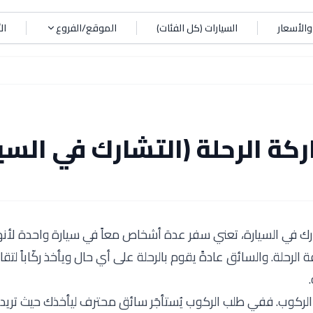
الأسعار
السيارات (كل الفئات)
الموقع/الفروع
ال
كة الرحلة (التشارك في السيا
شارك في السيارة، تعني سفر عدة أشخاص معاً في سيارة واحدة لأن
لرحلة. والسائق عادةً يقوم بالرحلة على أي حال ويأخذ ركّاباً لت
ركوب. ففي طلب الركوب يُستأجَر سائق محترف ليأخذك حيث تريد؛