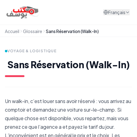
Aller au contenu
Français
Accueil
Glossaire
Sans Réservation (Walk-In)
VOYAGE & LOGISTIQUE
Sans Réservation (Walk-In)
Un walk-in, c’est louer sans avoir réservé : vous arrivez au
comptoir et demandez une voiture sur-le-champ. Si
quelque chose est disponible, vous repartez, mais vous
prenez ce que l’agence a et payez le tarif du jour.
L’inconvénient est en général le prix et le choix. Les