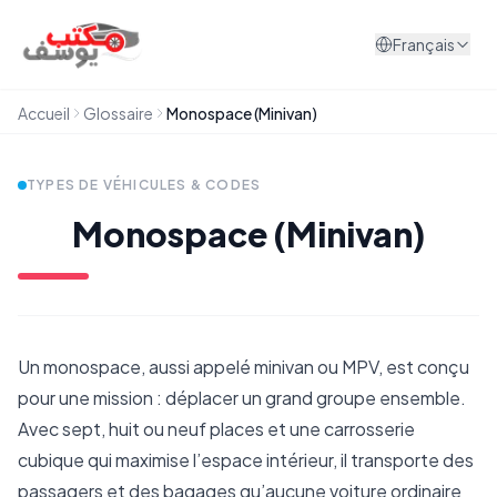
Aller au contenu
Français
Accueil
Glossaire
Monospace (Minivan)
TYPES DE VÉHICULES & CODES
Monospace (Minivan)
Un monospace, aussi appelé minivan ou MPV, est conçu
pour une mission : déplacer un grand groupe ensemble.
Avec sept, huit ou neuf places et une carrosserie
cubique qui maximise l’espace intérieur, il transporte des
passagers et des bagages qu’aucune voiture ordinaire