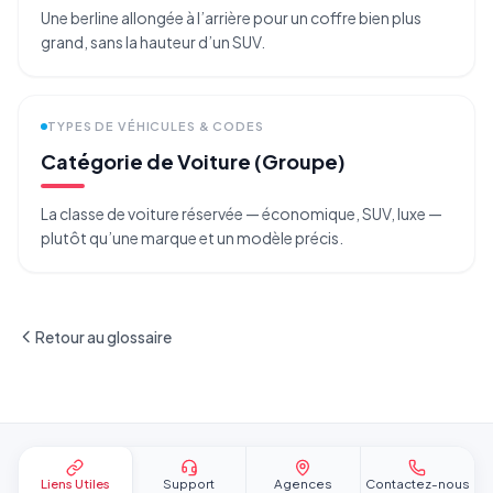
Une berline allongée à l’arrière pour un coffre bien plus
grand, sans la hauteur d’un SUV.
TYPES DE VÉHICULES & CODES
Catégorie de Voiture (Groupe)
La classe de voiture réservée — économique, SUV, luxe —
plutôt qu’une marque et un modèle précis.
Retour au glossaire
Pied de page
Liens Utiles
Support
Agences
Contactez-nous