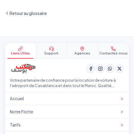
Retour au glossaire
Pied de page
Liens Utiles
Support
Agences
Contactez-nous
Votre partenaire de confiance pour la location de voiture à
l'aéroport de Casablanca et dans tout le Maroc. Qualité,
transparence et service professionnel.
Accueil
Notre Flotte
Tarifs