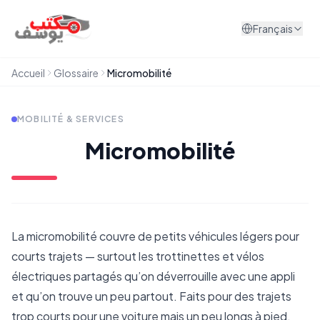
Aller au contenu
Français
Accueil
Glossaire
Micromobilité
MOBILITÉ & SERVICES
Micromobilité
La micromobilité couvre de petits véhicules légers pour
courts trajets — surtout les trottinettes et vélos
électriques partagés qu’on déverrouille avec une appli
et qu’on trouve un peu partout. Faits pour des trajets
trop courts pour une voiture mais un peu longs à pied.