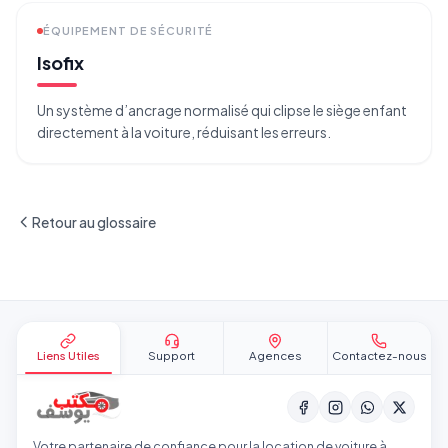
ÉQUIPEMENT DE SÉCURITÉ
Isofix
Un système d’ancrage normalisé qui clipse le siège enfant
directement à la voiture, réduisant les erreurs.
Retour au glossaire
Pied de page
Liens Utiles
Support
Agences
Contactez-nous
Votre partenaire de confiance pour la location de voiture à