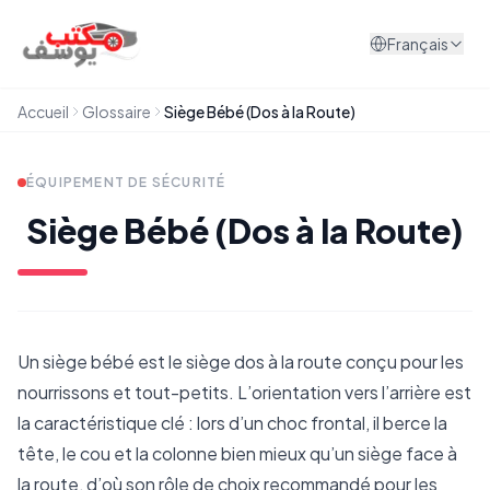
Aller au contenu
Français
Accueil
Glossaire
Siège Bébé (Dos à la Route)
ÉQUIPEMENT DE SÉCURITÉ
Siège Bébé (Dos à la Route)
Un siège bébé est le siège dos à la route conçu pour les
nourrissons et tout-petits. L’orientation vers l’arrière est
la caractéristique clé : lors d’un choc frontal, il berce la
tête, le cou et la colonne bien mieux qu’un siège face à
la route, d’où son rôle de choix recommandé pour les