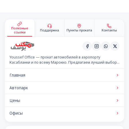
Подвал сайта
Полезные
Поддержка
Пункты проката
Контакты
ссылки
Youssef Office — прокат автомобилей в аэропорту
Касабланки и по всему Марокко. Предлагаем лучший выбор
автомобилей по конкурентным ценам.
Главная
Автопарк
Цены
Офисы