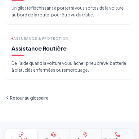
Un gilet réfléchissant à porter si vous sortez de la voiture
au bord de la route, pour être vu du trafic.
ASSURANCE & PROTECTION
Assistance Routière
De l’aide quand la voiture vous lâche : pneu crevé, batterie
à plat, clés enfermées ou remorquage.
Retour au glossaire
Pied de page