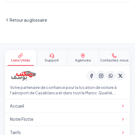
Retour au glossaire
Pied de page
Liens Utiles
Support
Agences
Contactez-nous
Votre partenaire de confiance pour la location de voiture à
l'aéroport de Casablanca et dans tout le Maroc. Qualité,
transparence et service professionnel.
Accueil
Notre Flotte
Tarifs