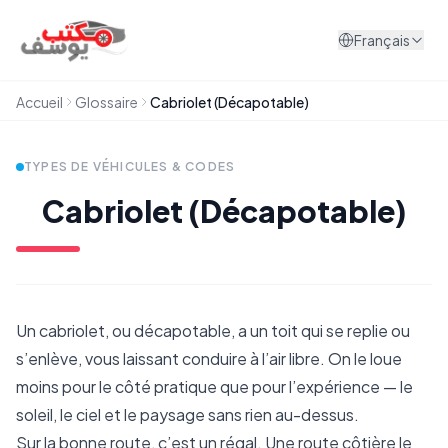
Aller au contenu
Français
Accueil
Glossaire
Cabriolet (Décapotable)
TYPES DE VÉHICULES & CODES
Cabriolet (Décapotable)
Un cabriolet, ou décapotable, a un toit qui se replie ou
s’enlève, vous laissant conduire à l’air libre. On le loue
moins pour le côté pratique que pour l’expérience — le
soleil, le ciel et le paysage sans rien au-dessus.
Sur la bonne route, c’est un régal. Une route côtière le