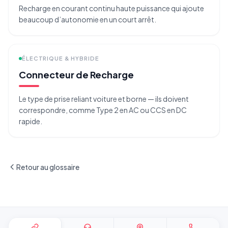
Recharge en courant continu haute puissance qui ajoute
beaucoup d’autonomie en un court arrêt.
ÉLECTRIQUE & HYBRIDE
Connecteur de Recharge
Le type de prise reliant voiture et borne — ils doivent
correspondre, comme Type 2 en AC ou CCS en DC
rapide.
Retour au glossaire
Pied de page